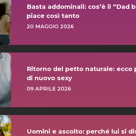
Basta addominali: cos’è il “Dad 
piace così tanto
20 MAGGIO 2026
Ritorno del petto naturale: ecco 
di nuovo sexy
09 APRILE 2026
Uomini e ascolto: perché lui si 