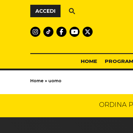
Vai al contenuto
ACCEDI
HOME
PROGRAM
Home
»
uomo
ORDINA P