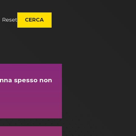
Reset
CERCA
onna spesso non