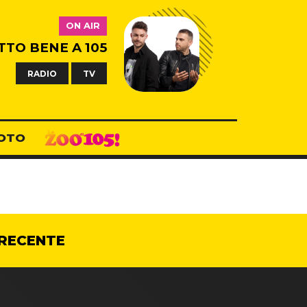
ON AIR
TTO BENE A 105
RADIO
TV
OTO
RECENTE