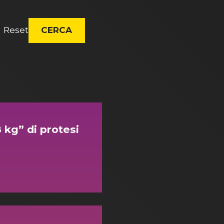
Reset
CERCA
kg” di protesi