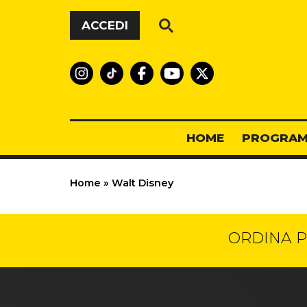
Vai al contenuto
ACCEDI
HOME
PROGRAM
Home
»
Walt Disney
ORDINA P