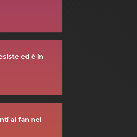
 esiste ed è in
nti ai fan nel