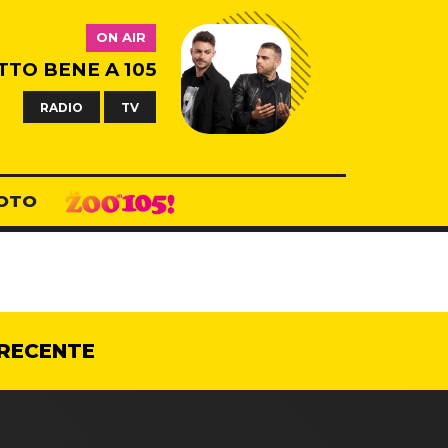
ON AIR
TTO BENE A 105
RADIO
TV
OTO
RECENTE