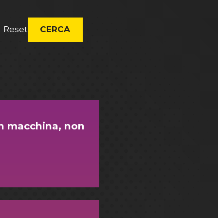
Reset
CERCA
n macchina, non