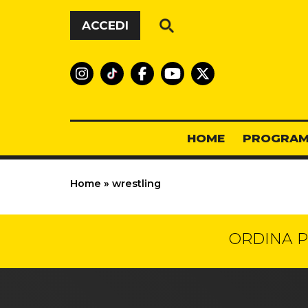
Vai al contenuto
ACCEDI
HOME
PROGRAM
Home
»
wrestling
ORDINA P