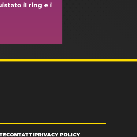
stato il ring e i
TE
CONTATTI
PRIVACY POLICY