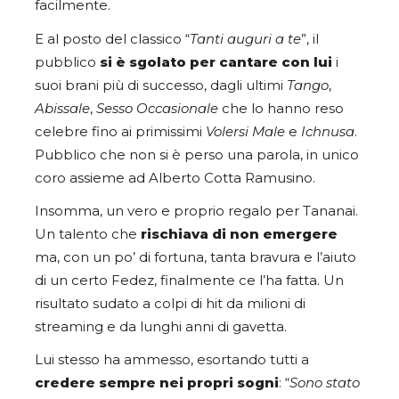
facilmente.
E al posto del classico “
Tanti auguri a te
”, il
pubblico
si è sgolato per cantare con lui
i
suoi brani più di successo, dagli ultimi
Tango
,
Abissale
,
Sesso Occasionale
che lo hanno reso
celebre fino ai primissimi
Volersi Male
e
Ichnusa
.
Pubblico che non si è perso una parola, in unico
coro assieme ad Alberto Cotta Ramusino.
Insomma, un vero e proprio regalo per Tananai.
Un talento che
rischiava di non emergere
ma, con un po’ di fortuna, tanta bravura e l’aiuto
di un certo Fedez, finalmente ce l’ha fatta. Un
risultato sudato a colpi di hit da milioni di
streaming e da lunghi anni di gavetta.
Lui stesso ha ammesso, esortando tutti a
credere sempre nei propri sogni
: “
Sono stato