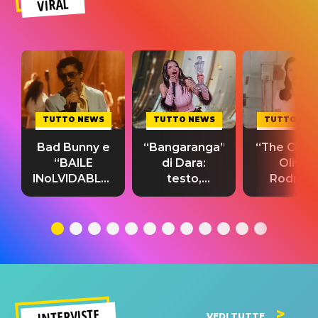
VIRAL
TUTTO NEWS
TUTTO NEWS
TUTTO NE
Bad Bunny e
“Bangaranga”
“The Cure”
“BAILE
di Dara:
Olivia
INoLVIDABLE”:
testo,
Rodrigo
testo,
traduzione e
testo,
traduzione e
significato
traduzion
significato
del singolo
significa
INTERVISTE
VEDI TUTTE