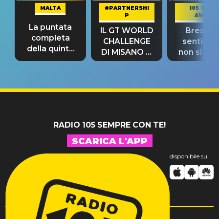
MALTA
#PARTNERSHI
105 TAKE
P
AWAY
La puntata
IL GT WORLD
Bresh: "I
completa
CHALLENGE
sentime
della quinta
DI MISANO si
non si pr
tappa
riconferma
fino alla n
un GRANDE
prima"
SUCCESSO!
RADIO 105 SEMPRE CON TE!
SCARICA L'APP
disponibile su