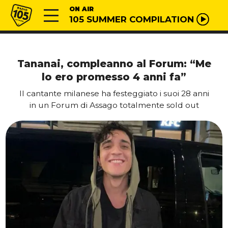
Vai al contenuto
Radio 105
ON AIR
105 SUMMER COMPILATION
Tananai, compleanno al Forum: “Me
lo ero promesso 4 anni fa”
Il cantante milanese ha festeggiato i suoi 28 anni
in un Forum di Assago totalmente sold out