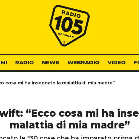
Radio 105
MI
RADIO
NEWS
WEBRADIO
VIDEO
F
co cosa mi ha insegnato la malattia di mia madre”
wift: “Ecco cosa mi ha ins
malattia di mia madre”
ncato le "30 cose che ha imparato prima di