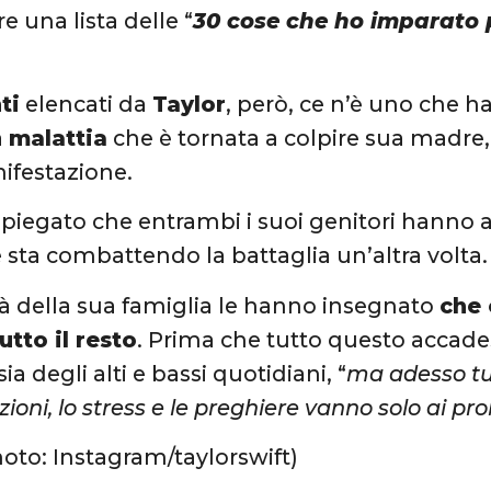
e una lista delle “
30 cose che ho imparato 
ti
elencati da
Taylor
, però, ce n’è uno che 
a
malattia
che è tornata a colpire sua madre,
ifestazione.
spiegato che entrambi i suoi genitori hanno a
sta combattendo la battaglia un’altra volta.
ltà della sua famiglia le hanno insegnato
che 
utto il resto
. Prima che tutto questo accade
ia degli alti e bassi quotidiani, “
ma adesso tu
oni, lo stress e le preghiere vanno solo ai pro
hoto: Instagram/taylorswift)