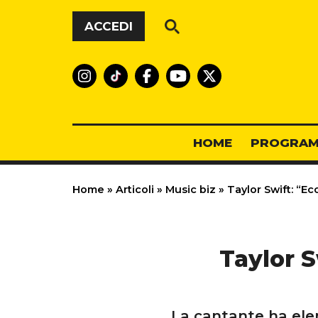
Vai al contenuto
ACCEDI
HOME
PROGRAM
Home
»
Articoli
»
Music biz
»
Taylor Swift: “Ec
Taylor S
La cantante ha ele