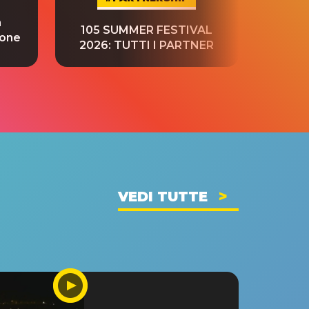
a
“S
105 SUMMER FESTIVAL
ione
tradu
2026: TUTTI I PARTNER
VEDI TUTTE