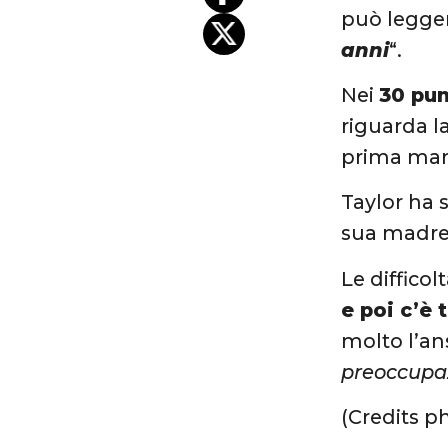
può legger
anni
“.
Nei
30 pun
riguarda l
prima man
Taylor ha 
sua madre 
Le diffico
e poi c’è t
molto l’ans
preoccupazi
(Credits p