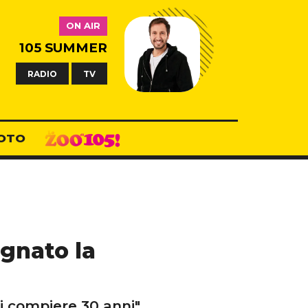
ON AIR
105 SUMMER
RADIO
TV
OTO
egnato la
 compiere 30 anni".