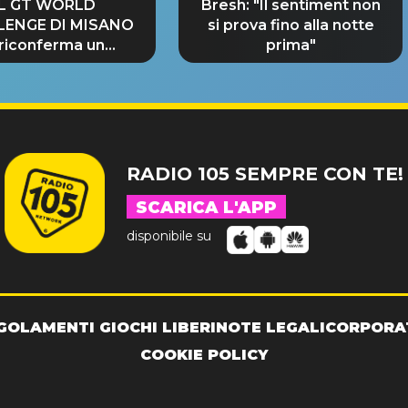
IL GT WORLD
Bresh: "Il sentiment non
LENGE DI MISANO
si prova fino alla notte
 riconferma un
prima"
NDE SUCCESSO!
RADIO 105 SEMPRE CON TE!
SCARICA L'APP
disponibile su
GOLAMENTI GIOCHI LIBERI
NOTE LEGALI
CORPORA
COOKIE POLICY