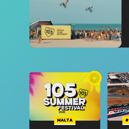
MALTA
#