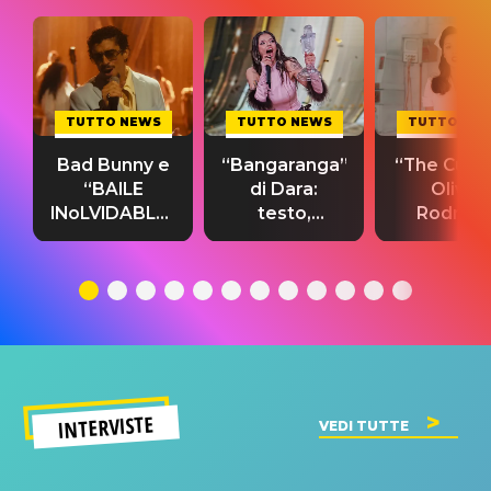
TUTTO NEWS
TUTTO NEWS
TUTTO NE
Bad Bunny e
“Bangaranga”
“The Cure”
“BAILE
di Dara:
Olivia
INoLVIDABLE”:
testo,
Rodrigo
testo,
traduzione e
testo,
traduzione e
significato
traduzion
significato
del singolo
significa
INTERVISTE
VEDI TUTTE