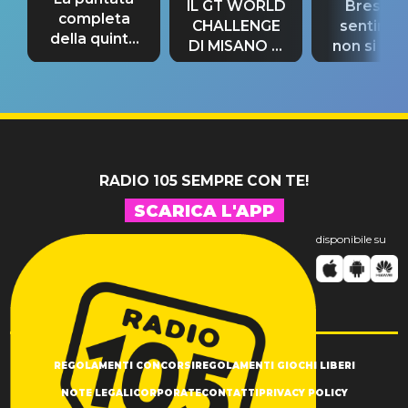
IL GT WORLD
Bresh: "I
completa
CHALLENGE
sentime
della quinta
DI MISANO si
non si pr
tappa
riconferma
fino alla n
un GRANDE
prima"
SUCCESSO!
RADIO 105 SEMPRE CON TE!
SCARICA L'APP
disponibile su
REGOLAMENTI CONCORSI
REGOLAMENTI GIOCHI LIBERI
NOTE LEGALI
CORPORATE
CONTATTI
PRIVACY POLICY