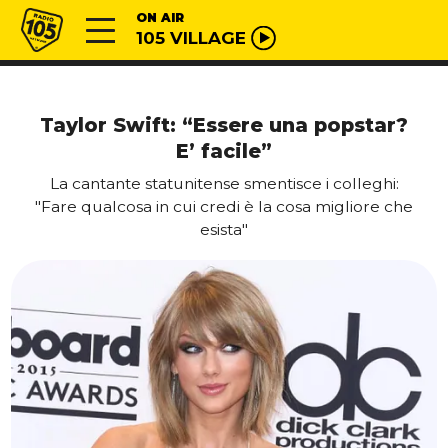
Vai al contenuto
Radio 105
ON AIR
105 VILLAGE
Taylor Swift: “Essere una popstar?
E’ facile”
La cantante statunitense smentisce i colleghi:
"Fare qualcosa in cui credi è la cosa migliore che
esista"