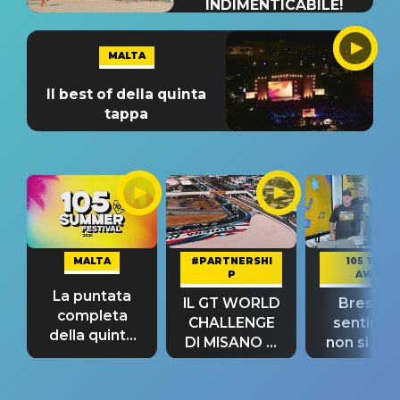
INDIMENTICABILE!
MALTA
Il best of della quinta
tappa
MALTA
#PARTNERSHI
105 TAKE
P
AWAY
La puntata
IL GT WORLD
Bresh: "I
completa
CHALLENGE
sentime
della quinta
DI MISANO si
non si pr
tappa
riconferma
fino alla n
un GRANDE
prima"