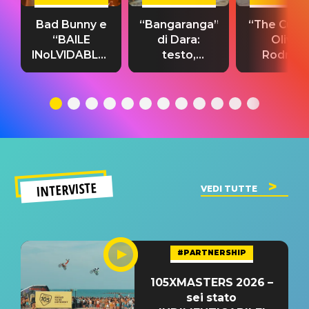
Bad Bunny e
“Bangaranga”
“The Cure”
“BAILE
di Dara:
Olivia
INoLVIDABLE”:
testo,
Rodrigo
testo,
traduzione e
testo,
traduzione e
significato
traduzion
significato
del singolo
significa
INTERVISTE
VEDI TUTTE
#PARTNERSHIP
105XMASTERS 2026 –
sei stato