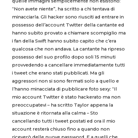
quelle immagini semplicemente non esistono:
“Non avete niente”, ha scritto a chi tentava di
minacciarla. Gli hacker sono riusciti ad entrare in
possesso dell’account Twitter della cantante ed
hanno subito provato a chiamare scompiglio ma
i fan della Swift hanno subito capito che c’era
qualcosa che non andava. La cantante ha ripreso
possesso del suo profilo dopo soli 15 minuti
provvedendo a cancellare immediatamente tutti
i tweet che erano stati pubblicati. Ma gli
aggressori non si sono fermati solo a quello e
l’hanno minacciata di pubblicare foto sexy: “Il
mio account Twitter è stato hackerato ma non
preoccupatevi – ha scritto Taylor appena la
situazione è ritornata alla calma – Sto
cancellando tutti i tweet postati ed ora il mio
account resterà chiuso fino a quando non
riceverò delle nuove password. E a quelli che