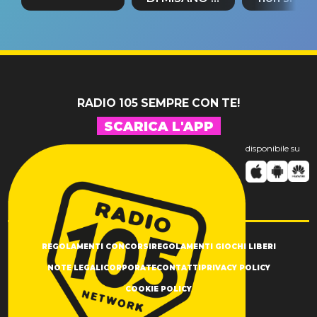
tappa
riconferma
fino alla n
un GRANDE
prima"
SUCCESSO!
RADIO 105 SEMPRE CON TE!
SCARICA L'APP
disponibile su
REGOLAMENTI CONCORSI
REGOLAMENTI GIOCHI LIBERI
NOTE LEGALI
CORPORATE
CONTATTI
PRIVACY POLICY
COOKIE POLICY