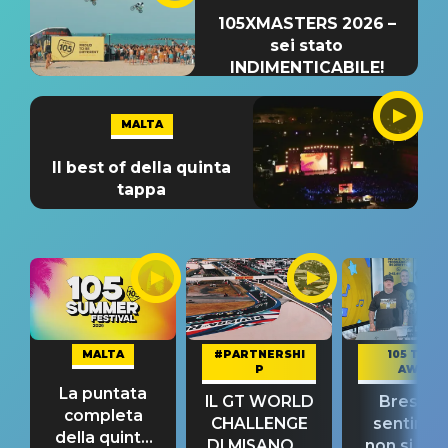
105XMASTERS 2026 –
sei stato
INDIMENTICABILE!
MALTA
Il best of della quinta
tappa
MALTA
#PARTNERSHI
105 TAKE
P
AWAY
La puntata
IL GT WORLD
Bresh: "I
completa
CHALLENGE
sentime
della quinta
DI MISANO si
non si pr