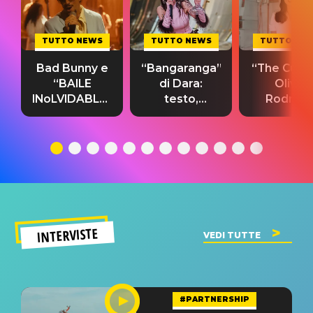
TUTTO NEWS
TUTTO NEWS
TUTTO NE
Bad Bunny e
“Bangaranga”
“The Cure”
“BAILE
di Dara:
Olivia
INoLVIDABLE”:
testo,
Rodrigo
testo,
traduzione e
testo,
traduzione e
significato
traduzion
significato
del singolo
significa
INTERVISTE
VEDI TUTTE
#PARTNERSHIP