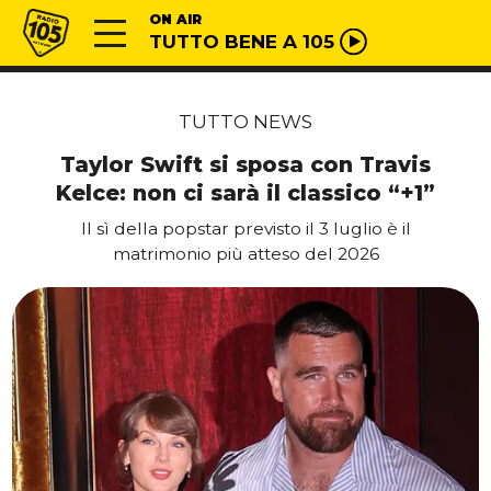
Vai al contenuto
Radio 105
ON AIR
TUTTO BENE A 105
TUTTO NEWS
Taylor Swift si sposa con Travis
Kelce: non ci sarà il classico “+1”
Il sì della popstar previsto il 3 luglio è il
matrimonio più atteso del 2026