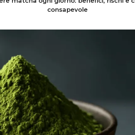
re matcha ogni giorno: benefici, rischi e
consapevole