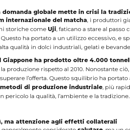
 domanda globale mette in crisi la tradiz
 internazionale del matcha
, i produttori g
oni storiche come
Uji
, faticano a stare al passo 
. Questo ha portato a un utilizzo eccessivo, e s
lta qualità in dolci industriali, gelati e bevand
il Giappone ha prodotto oltre 4.000 tonne
 la produzione rispetto al 2010. Nonostante ci
superare l’offerta. Questo squilibrio ha portato
metodi di produzione industriale
, più rapi
 pericolo la qualità, l’ambiente e la tradizione.
ì, ma attenzione agli effetti collaterali
è generalmente considerato
salutare
, ma un 