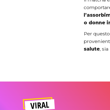
comportare 
l’assorbi
o donne i
Per questo
provenienti
salute
, si
VIRAL