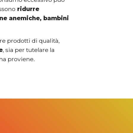
ossono
ridurre
one anemiche, bambini
 prodotti di qualità,
e
, sia per tutelare la
cha proviene.