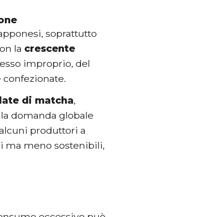
ione
iapponesi, soprattutto
con la
crescente
pesso improprio, del
e confezionate.
llate di matcha
,
ò, la domanda globale
 alcuni produttori a
di ma meno sostenibili,
consumo eccessivo può