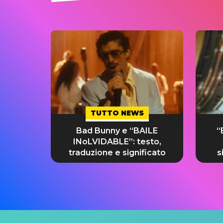
TUTTO NEWS
Bad Bunny e “BAILE
“
INoLVIDABLE”: testo,
traduzione e significato
s