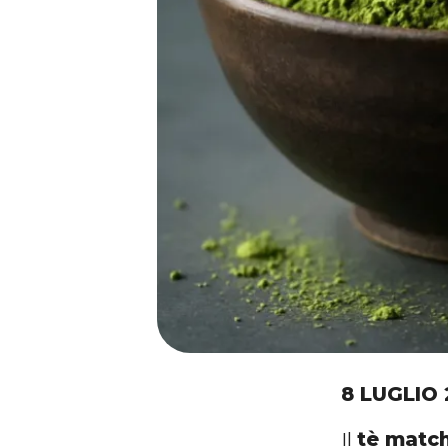
8 LUGLIO
Il
tè matc