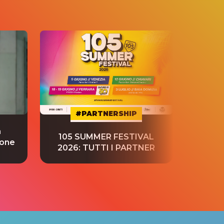
#PARTNERSHIP
a
“S
105 SUMMER FESTIVAL
ione
tradu
2026: TUTTI I PARTNER