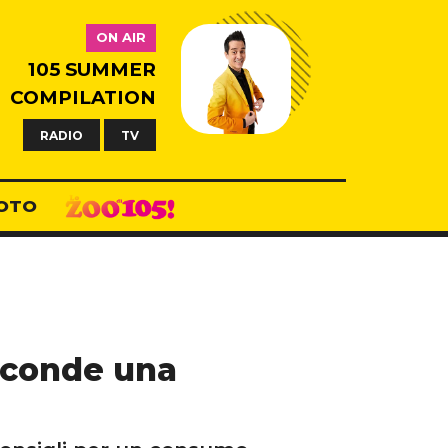
ON AIR
105 SUMMER
COMPILATION
RADIO
TV
OTO
sconde una