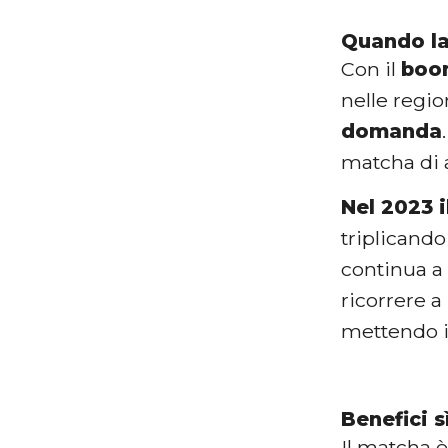
Quando la
Con il
boom
nelle regi
domanda
matcha di a
Nel 2023 
triplicando
continua a 
ricorrere a
mettendo in
Benefici s
Il matcha 