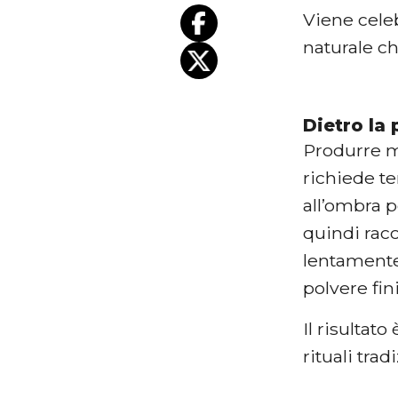
Viene celeb
naturale ch
Dietro la
Produrre m
richiede t
all’ombra p
quindi rac
lentamente
polvere fin
Il risultato 
rituali tra