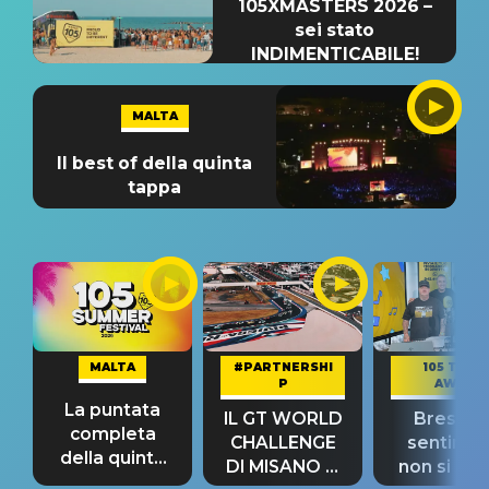
105XMASTERS 2026 –
sei stato
INDIMENTICABILE!
MALTA
Il best of della quinta
tappa
MALTA
#PARTNERSHI
105 TAKE
P
AWAY
La puntata
IL GT WORLD
Bresh: "I
completa
CHALLENGE
sentime
della quinta
DI MISANO si
non si pr
tappa