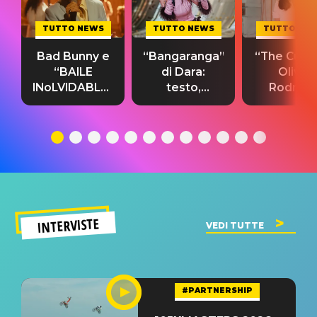
TUTTO NEWS
TUTTO NEWS
TUTTO NE
Bad Bunny e
“Bangaranga”
“The Cure”
“BAILE
di Dara:
Olivia
INoLVIDABLE”:
testo,
Rodrigo
testo,
traduzione e
testo,
traduzione e
significato
traduzion
significato
del singolo
significa
INTERVISTE
VEDI TUTTE
#PARTNERSHIP