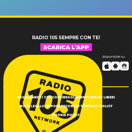
riconferma
fino alla n
un GRANDE
prima"
SUCCESSO!
RADIO 105 SEMPRE CON TE!
SCARICA L'APP
disponibile su
REGOLAMENTI CONCORSI
REGOLAMENTI GIOCHI LIBERI
NOTE LEGALI
CORPORATE
CONTATTI
PRIVACY POLICY
COOKIE POLICY