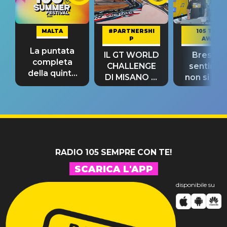
MALTA
#PARTNERSHI
105 TAKE
P
AWAY
La puntata
IL GT WORLD
Bresh: "I
completa
CHALLENGE
sentime
della quinta
DI MISANO si
non si pr
tappa
riconferma
fino alla n
un GRANDE
prima"
SUCCESSO!
RADIO 105 SEMPRE CON TE!
SCARICA L'APP
disponibile su