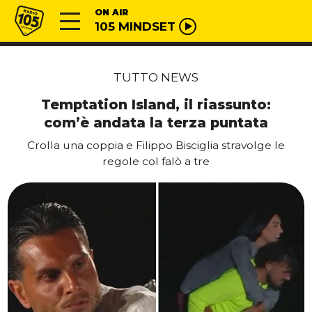
Vai al contenuto
Radio 105
ON AIR
105 MINDSET
TUTTO NEWS
Temptation Island, il riassunto:
com’è andata la terza puntata
Crolla una coppia e Filippo Bisciglia stravolge le
regole col falò a tre