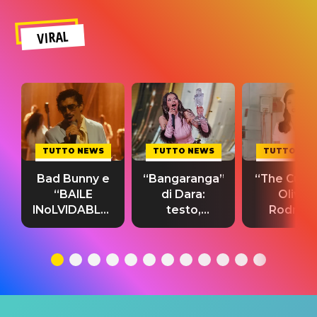
VIRAL
TUTTO NEWS
TUTTO NEWS
TUTTO NE
Bad Bunny e
“Bangaranga”
“The Cure”
“BAILE
di Dara:
Olivia
INoLVIDABLE”:
testo,
Rodrigo
testo,
traduzione e
testo,
traduzione e
significato
traduzion
significato
del singolo
significa