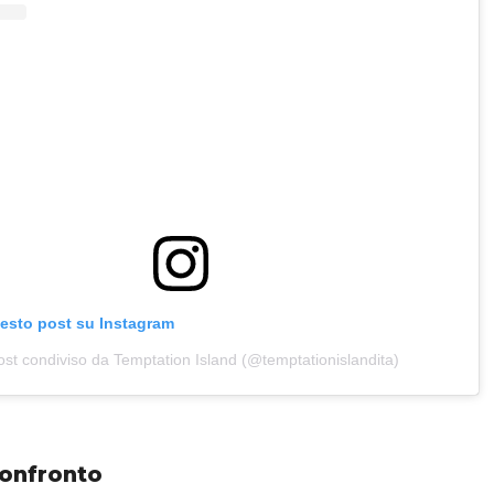
uesto post su Instagram
st condiviso da Temptation Island (@temptationislandita)
 confronto