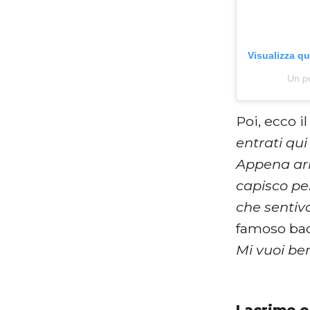
Visualizza q
Un po
Poi, ecco i
entrati qu
Appena arri
capisco per
che sentiv
famoso bac
Mi vuoi be