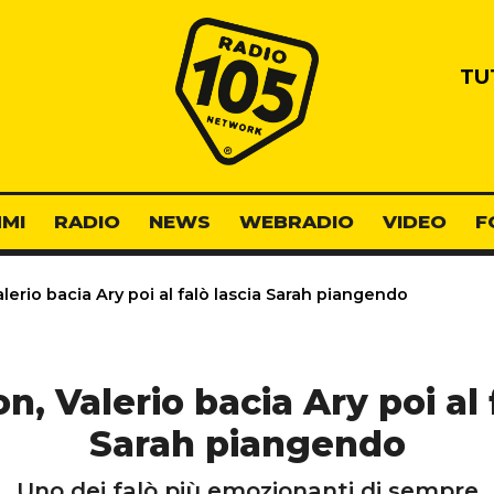
Radio 105
TU
MI
RADIO
NEWS
WEBRADIO
VIDEO
F
erio bacia Ary poi al falò lascia Sarah piangendo
, Valerio bacia Ary poi al 
Sarah piangendo
Uno dei falò più emozionanti di sempre