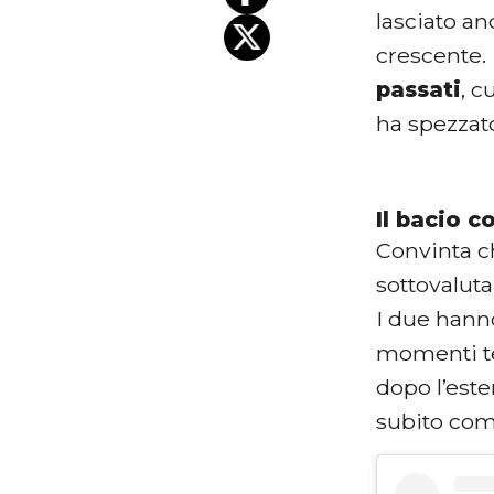
lasciato a
crescente. 
passati
, c
ha spezzato
Il bacio c
Convinta ch
sottovaluta
I due hann
momenti te
dopo l’este
subito come