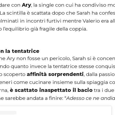
ndare con
Ary
, la single con cui ha condiviso 
La scintilla è scattata dopo che Sarah ha confe
ulminati in incontri furtivi mentre Valerio era a
 l’equilibrio già fragile della coppia.
on la tentatrice
e Ary non fosse un pericolo, Sarah si è concent
ndo quanto invece la tentatrice stesse conquist
o scoperto
affinità sorprendenti
, dalla passi
neri come cucinare insieme sulla spiaggia con
rna,
è scattato inaspettato il bacio
tra i due
 sarebbe andata a finire: “
Adesso ce ne and