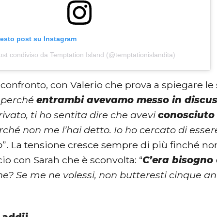
uesto post su Instagram
st condiviso da Temptation Island (@temptationislandita)
l confronto, con Valerio che prova a spiegare le 
i perché
entrambi avevamo messo in discuss
vato, ti ho sentita dire che avevi
conosciuto 
ché non me l’hai detto. Io ho cercato di essere
o
”. La tensione cresce sempre di più finché non 
io con Sarah che è sconvolta: “
C’era bisogno 
ne? Se me ne volessi, non butteresti cinque an