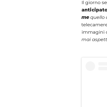
Il giorno s
anticipat
me
quello 
telecamere.
immagini de
mai aspett