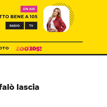
ON AIR
TTO BENE A 105
RADIO
TV
OTO
falò lascia