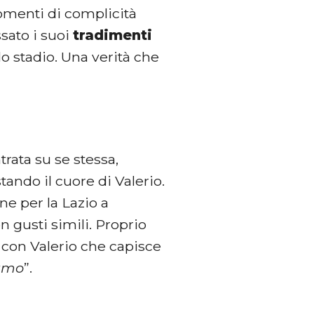
momenti di complicità
ssato i suoi
tradimenti
llo stadio. Una verità che
rata su se stessa,
ando il cuore di Valerio.
one per la Lazio a
 gusti simili. Proprio
 con Valerio che capisce
iamo
”.