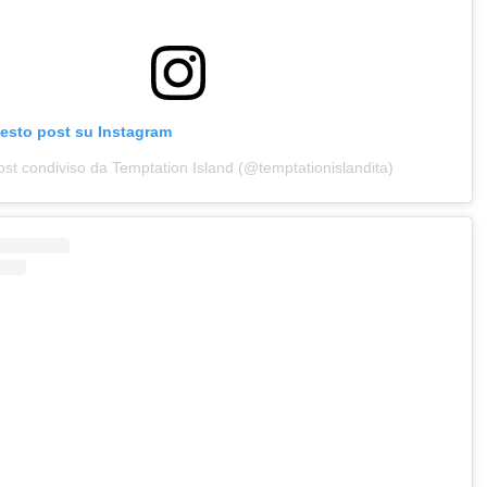
uesto post su Instagram
st condiviso da Temptation Island (@temptationislandita)