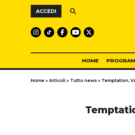
Vai al contenuto
ACCEDI
HOME
PROGRAM
Home
»
Articoli
»
Tutto news
»
Temptation, Val
Temptation