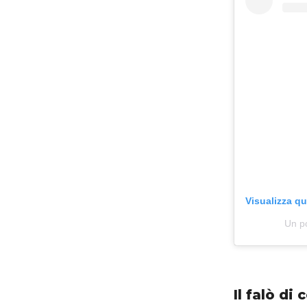
Visualizza q
Un po
Il falò di