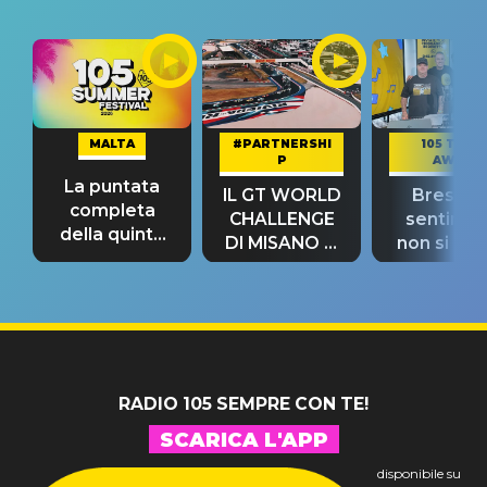
MALTA
#PARTNERSHI
105 TAKE
P
AWAY
La puntata
IL GT WORLD
Bresh: "I
completa
CHALLENGE
sentime
della quinta
DI MISANO si
non si pr
tappa
riconferma
fino alla n
un GRANDE
prima"
SUCCESSO!
RADIO 105 SEMPRE CON TE!
SCARICA L'APP
disponibile su