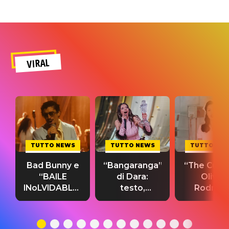
VIRAL
TUTTO NEWS
TUTTO NEWS
TUTTO NE
Bad Bunny e
“Bangaranga”
“The Cure”
“BAILE
di Dara:
Olivia
INoLVIDABLE”:
testo,
Rodrigo
testo,
traduzione e
testo,
traduzione e
significato
traduzion
significato
del singolo
significa