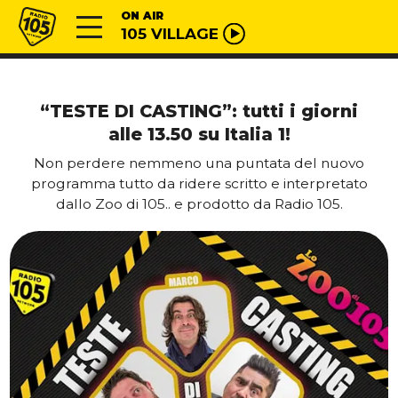
Vai al contenuto
Radio 105
ON AIR
105 VILLAGE
“TESTE DI CASTING”: tutti i giorni
alle 13.50 su Italia 1!
Non perdere nemmeno una puntata del nuovo
programma tutto da ridere scritto e interpretato
dallo Zoo di 105.. e prodotto da Radio 105.