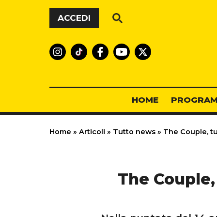
Vai al contenuto
ACCEDI
HOME
PROGRAM
Home
»
Articoli
»
Tutto news
»
The Couple, tut
The Couple, 