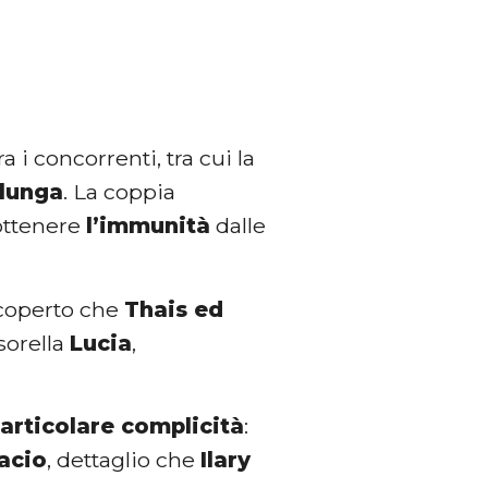
ra i concorrenti, tra cui la
elunga
. La coppia
 ottenere
l’immunità
dalle
coperto che
Thais ed
sorella
Lucia
,
articolare complicità
:
acio
, dettaglio che
Ilary