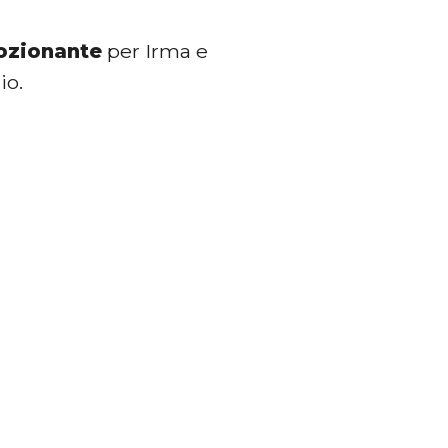
zionante
per Irma e
io.