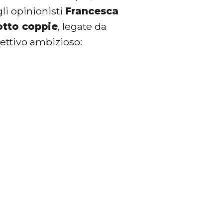
gli opinionisti
Francesca
otto coppie
, legate da
iettivo ambizioso: