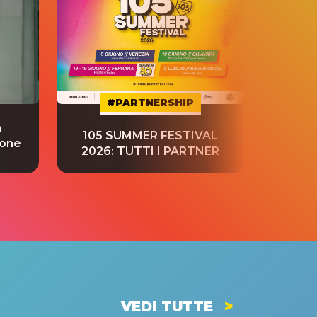
#PARTNERSHIP
a
“S
105 SUMMER FESTIVAL
ione
tradu
2026: TUTTI I PARTNER
VEDI TUTTE