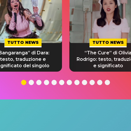
TUTTO NEWS
TUTTO NEWS
Bangaranga” di Dara:
“The Cure” di Olivi
testo, traduzione e
Rodrigo: testo, traduz
ignificato del singolo
e significato