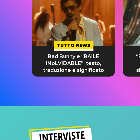
TUTTO NEWS
Bad Bunny e “BAILE
“
INoLVIDABLE”: testo,
traduzione e significato
s
INTERVISTE