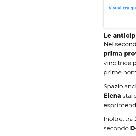
Visualizza q
Le anticip
Nel secon
prima pro
vincitrice 
prime nom
Spazio anc
Elena
star
esprimendo
Inoltre, tra
secondo
D