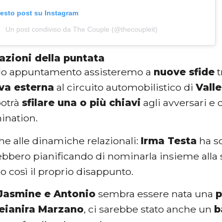
uesto post su Instagram
Un post condiviso da The Couple (@thecoupleit)
azioni della puntata
do appuntamento assisteremo a
nuove sfide
t
va esterna
al circuito automobilistico di
Vall
potrà
sfilare una o più chiavi
agli avversari e
ination.
he alle dinamiche relazionali:
Irma Testa
ha s
ebbero pianificando di nominarla insieme alla 
 così il proprio disappunto.
Jasmine e Antonio
sembra essere nata una
p
eianira Marzano
, ci sarebbe stato anche un
b