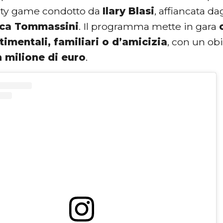
ity game condotto da
Ilary Blasi
, affiancata da
ca Tommassini
. Il programma mette in gara
timentali, familiari o d’amicizia
, con un ob
n milione di euro
.