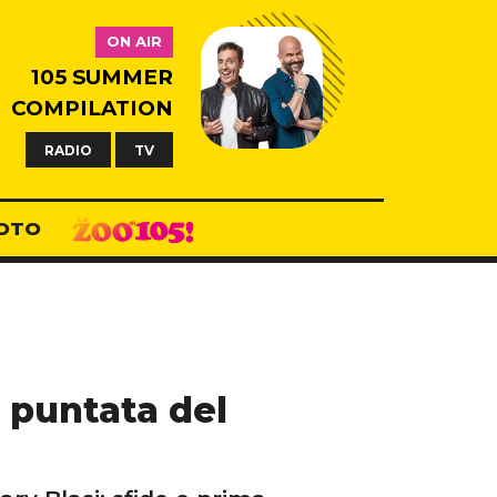
ON AIR
105 SUMMER
COMPILATION
RADIO
TV
OTO
a puntata del