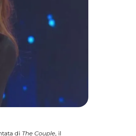
ntata di
The Couple
, il