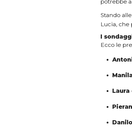
potrebbe a
Stando alle
Lucia, che
I sondagg
Ecco le pre
Anton
Manil
Laura 
Piera
Danilo