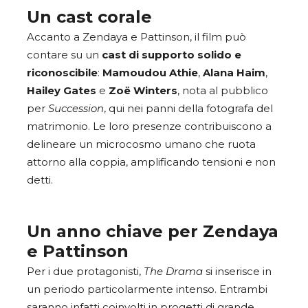
Un cast corale
Accanto a Zendaya e Pattinson, il film può
contare su un
cast di supporto solido e
riconoscibile
:
Mamoudou Athie
,
Alana Haim
,
Hailey Gates
e
Zoë Winters
, nota al pubblico
per
Succession
, qui nei panni della fotografa del
matrimonio. Le loro presenze contribuiscono a
delineare un microcosmo umano che ruota
attorno alla coppia, amplificando tensioni e non
detti.
Un anno chiave per Zendaya
e Pattinson
Per i due protagonisti,
The Drama
si inserisce in
un periodo particolarmente intenso. Entrambi
saranno infatti coinvolti in progetti di grande