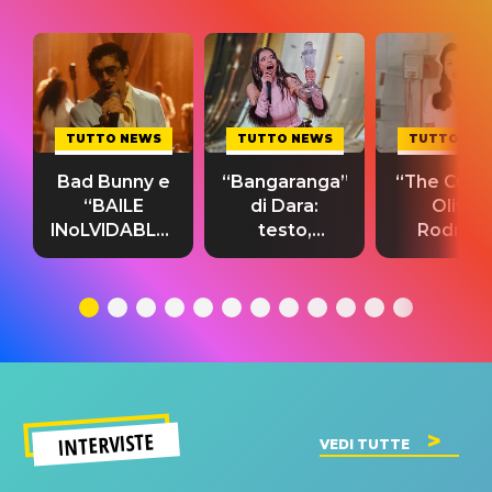
TUTTO NEWS
TUTTO NEWS
TUTTO NE
Bad Bunny e
“Bangaranga”
“The Cure”
“BAILE
di Dara:
Olivia
INoLVIDABLE”:
testo,
Rodrigo
testo,
traduzione e
testo,
traduzione e
significato
traduzion
significato
del singolo
significa
INTERVISTE
VEDI TUTTE