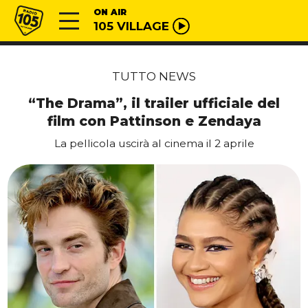
Vai al contenuto
Radio 105
ON AIR
105 VILLAGE
TUTTO NEWS
“The Drama”, il trailer ufficiale del
film con Pattinson e Zendaya
La pellicola uscirà al cinema il 2 aprile