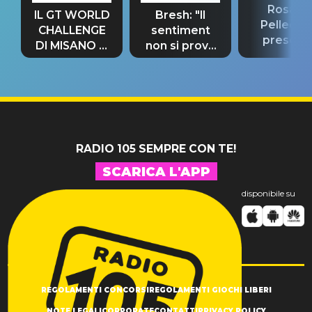
Rosario
IL GT WORLD
Bresh: "Il
Pellecch
CHALLENGE
sentiment
present
DI MISANO si
non si prova
“Così dov
riconferma
fino alla notte
andare
un GRANDE
prima"
SUCCESSO!
RADIO 105 SEMPRE CON TE!
SCARICA L'APP
disponibile su
REGOLAMENTI CONCORSI
REGOLAMENTI GIOCHI LIBERI
NOTE LEGALI
CORPORATE
CONTATTI
PRIVACY POLICY