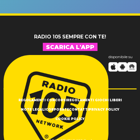
un GRANDE
prima"
SUCCESSO!
RADIO 105 SEMPRE CON TE!
SCARICA L'APP
disponibile su
REGOLAMENTI CONCORSI
REGOLAMENTI GIOCHI LIBERI
NOTE LEGALI
CORPORATE
CONTATTI
PRIVACY POLICY
COOKIE POLICY