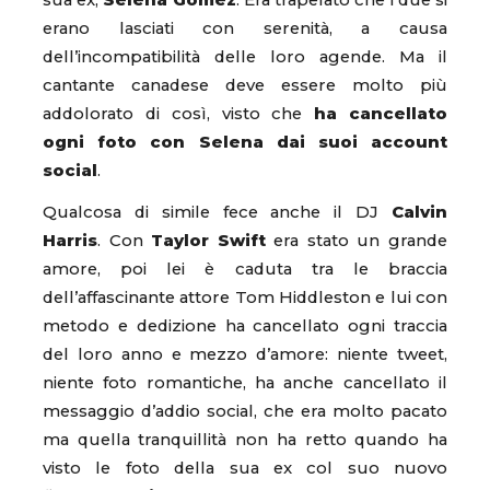
sua ex,
Selena Gomez
. Era trapelato che i due si
erano lasciati con serenità, a causa
dell’incompatibilità delle loro agende. Ma il
cantante canadese deve essere molto più
addolorato di così, visto che
ha cancellato
ogni foto con Selena dai suoi account
social
.
Qualcosa di simile fece anche il DJ
Calvin
Harris
. Con
Taylor Swift
era stato un grande
amore, poi lei è caduta tra le braccia
dell’affascinante attore Tom Hiddleston e lui con
metodo e dedizione ha cancellato ogni traccia
del loro anno e mezzo d’amore: niente tweet,
niente foto romantiche, ha anche cancellato il
messaggio d’addio social, che era molto pacato
ma quella tranquillità non ha retto quando ha
visto le foto della sua ex col suo nuovo