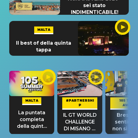
sei stato
INDIMENTICABILE!
MALTA
Il best of della quinta
tappa
MALTA
#PARTNERSHI
105 TAKE
P
AWAY
La puntata
IL GT WORLD
Bresh: "I
completa
CHALLENGE
sentime
della quinta
DI MISANO si
non si pr
tappa
riconferma
fino alla n