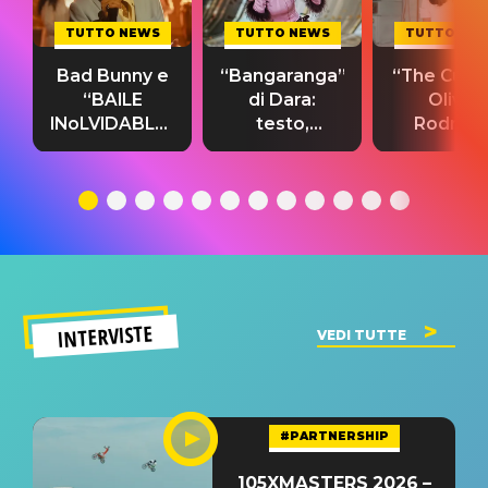
TUTTO NEWS
TUTTO NEWS
TUTTO NE
Bad Bunny e
“Bangaranga”
“The Cure”
“BAILE
di Dara:
Olivia
INoLVIDABLE”:
testo,
Rodrigo
testo,
traduzione e
testo,
traduzione e
significato
traduzion
significato
del singolo
significa
INTERVISTE
VEDI TUTTE
#PARTNERSHIP
105XMASTERS 2026 –