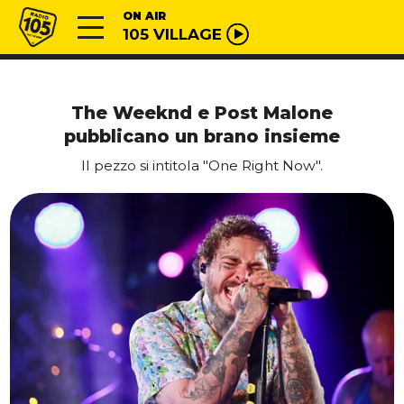
Vai al contenuto
Radio 105
ON AIR
105 VILLAGE
The Weeknd e Post Malone
pubblicano un brano insieme
Il pezzo si intitola "One Right Now".