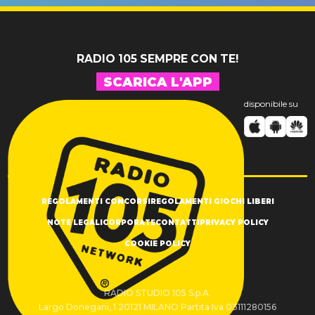
SUCCESSO!
RADIO 105 SEMPRE CON TE!
SCARICA L'APP
disponibile su
REGOLAMENTI CONCORSI
REGOLAMENTI GIOCHI LIBERI
NOTE LEGALI
CORPORATE
CONTATTI
PRIVACY POLICY
COOKIE POLICY
RADIO STUDIO 105 S.p.A.
Largo Donegani, 1 20121 MILANO Partita Iva 03111280156