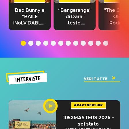
Bad Bunny e
“Bangaranga”
“The Cure”
“BAILE
di Dara:
Olivia
INoLVIDABLE”:
testo,
Rodrigo
testo,
traduzione e
testo,
traduzione e
significato
traduzion
significato
del singolo
significa
INTERVISTE
VEDI TUTTE
#PARTNERSHIP
105XMASTERS 2026 –
sei stato