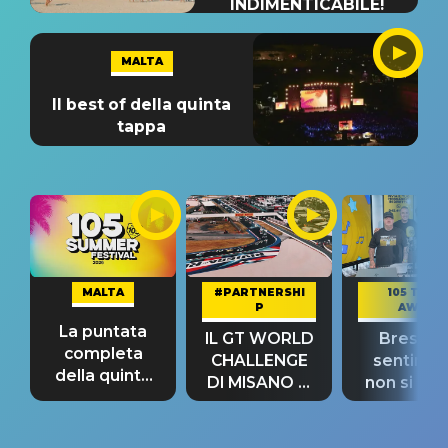
INDIMENTICABILE!
MALTA
Il best of della quinta
tappa
MALTA
#PARTNERSHI
105 TAKE
P
AWAY
La puntata
IL GT WORLD
Bresh: "I
completa
CHALLENGE
sentime
della quinta
DI MISANO si
non si pr
tappa
riconferma
fino alla n
un GRANDE
prima"