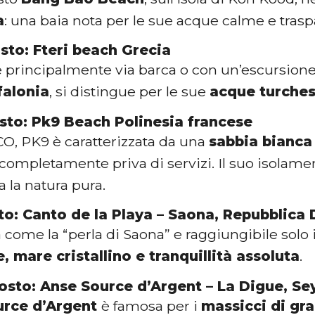
a
: una baia nota per le sue acque calme e traspa
sto: Fteri beach Grecia
 principalmente via barca o con un’escursione a
falonia
, si distingue per le sue
acque turches
sto: Pk9 Beach Polinesia francese
O, PK9 è caratterizzata da una
sabbia bianca
 completamente priva di servizi. Il suo isolam
 la natura pura.
to: Canto de la Playa – Saona, Repubblica
come la “perla di Saona” e raggiungibile solo 
, mare cristallino e tranquillità assoluta
.
osto: Anse Source d’Argent – La Digue, Se
urce d’Argent
è famosa per i
massicci di gra