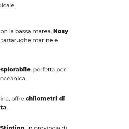
icale.
 con la bassa marea,
Nosy
di tartarughe marine e
esplorabile
, perfetta per
 oceanica.
lina, offre
chilometri di
ata
.
 Stintino
, in provincia di