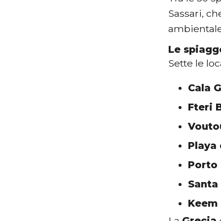
Sassari, ch
ambientale
Le spiagg
Sette le lo
Cala G
Fteri 
Vouto
Playa 
Porto 
Santa 
Keem 
La
Grecia