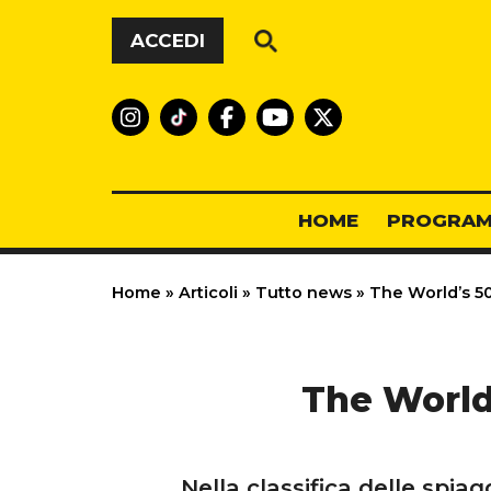
Vai al contenuto
ACCEDI
HOME
PROGRAM
Home
»
Articoli
»
Tutto news
»
The World’s 50
The World’
Nella classifica delle spiag