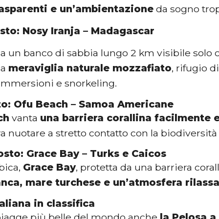
rasparenti e un’ambientazione
da sogno trop
sto: Nosy Iranja – Madagascar
da un banco di sabbia lungo 2 km visibile solo
na
meraviglia naturale mozzafiato
, rifugio 
 immersioni e snorkeling.
o: Ofu Beach – Samoa Americane
ch
vanta
una barriera corallina facilmente 
a nuotare a stretto contatto con la biodiversità
sto: Grace Bay – Turks e Caicos
bica,
Grace Bay
, protetta da una barriera coral
anca, mare turchese e un’atmosfera rilass
taliana in classifica
spiagge più belle del mondo anche
la Pelosa a