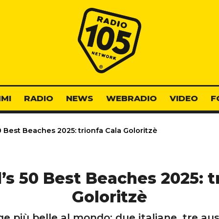
Radio 105
MI
RADIO
NEWS
WEBRADIO
VIDEO
F
 Best Beaches 2025: trionfa Cala Goloritzè
s 50 Best Beaches 2025: t
Goloritzè
ge più belle al mondo: due italiane, tre aus