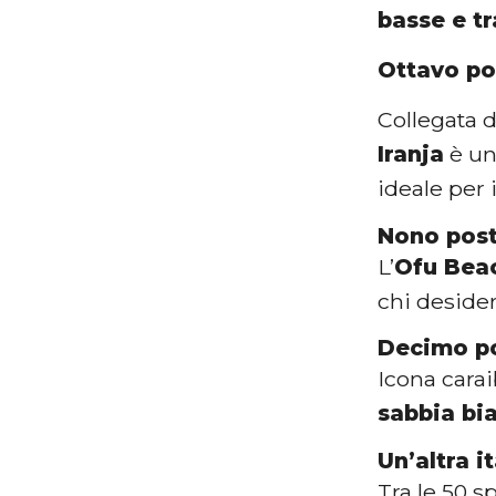
basse e t
Ottavo po
Collegata 
Iranja
è u
ideale per
Nono post
L’
Ofu Bea
chi desider
Decimo po
Icona carai
sabbia bi
Un’altra i
Tra le 50 