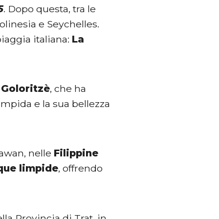
5
. Dopo questa, tra le
Polinesia e Seychelles.
iaggia italiana:
La
 Goloritzè
, che ha
impida e la sua bellezza
lawan, nelle
Filippine
cque limpide
, offrendo
ella Provincia di Trat, in