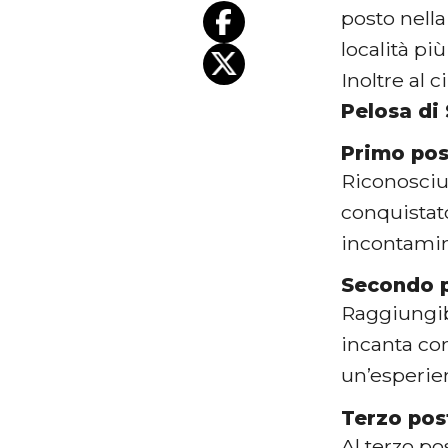
posto nella
località pi
Inoltre al
Pelosa di 
Primo pos
Riconosciu
conquistato
incontamin
Secondo p
Raggiungibi
incanta c
un’esperie
Terzo pos
Al terzo p