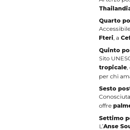
Thailandi
Quarto po
Accessibile
Fteri
, a
Ce
Quinto po
Sito UNESC
tropicale
,
per chi ama
Sesto pos
Conosciuta 
offre
palme
Settimo p
L’
Anse So