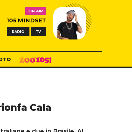
ON AIR
105 MINDSET
RADIO
TV
OTO
rionfa Cala
traliane e due in Brasile. Al