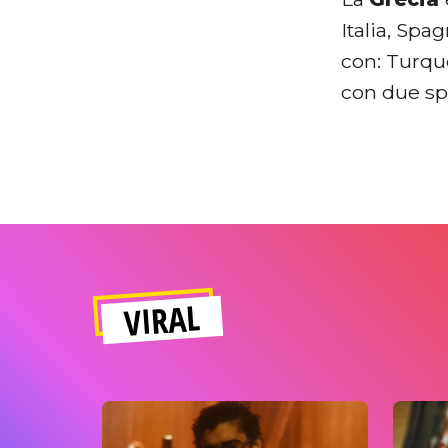
Italia, Spag
con: Turquo
con due spi
VIRAL