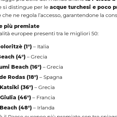
e si distingue per le
acque turchesi e poco 
 che ne regola l’accesso, garantendone la con
e più premiate
calità europee presenti tra le migliori 50:
oloritzè (1°)
– Italia
Beach (4°)
– Grecia
umi Beach (16°)
– Grecia
de Rodas (18°)
– Spagna
Katsiki (36°)
– Grecia
Giulia (46°)
– Francia
Beach (48°)
– Irlanda
è il Paese europeo più premiato con tre spiagge