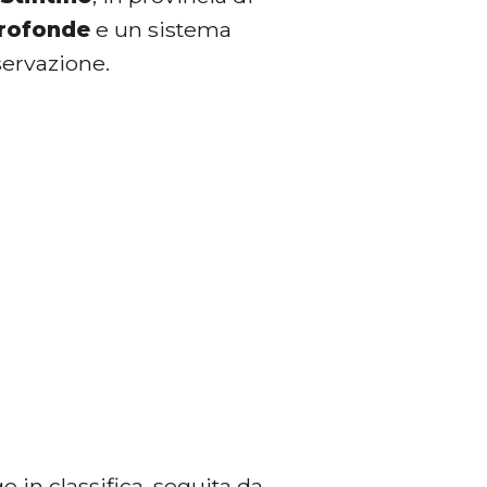
profonde
e un sistema
servazione.
 in classifica, seguita da