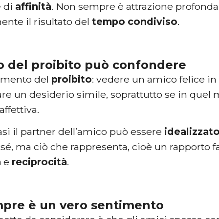
 di
affinità
. Non sempre è attrazione profonda:
nte il risultato del
tempo
condiviso
.
no del proibito può confondere
lemento del
proibito
: vedere un amico felice i
re un desiderio simile, soprattutto se in qu
ffettiva.
asi il partner dell’amico può essere
idealizzat
sé, ma ciò che rappresenta, cioè un rapporto f
à
e
reciprocità
.
pre è un vero sentimento