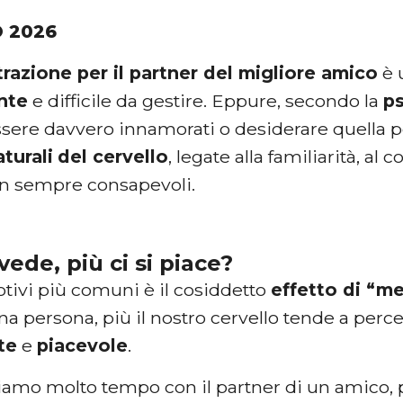
O 2026
trazione per il partner del migliore amico
è 
nte
e difficile da gestire. Eppure, secondo la
ps
ssere davvero innamorati o desiderare quella pe
aturali
del cervello
, legate alla familiarità, al
n sempre consapevoli.
 vede, più ci si piace?
tivi più comuni è il cosiddetto
effetto di “m
a persona, più il nostro cervello tende a per
te
e
piacevole
.
riamo molto tempo con il partner di un amico,