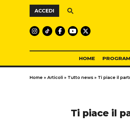
Vai al contenuto
ACCEDI
HOME
PROGRAM
Home
»
Articoli
»
Tutto news
»
Ti piace il par
Ti piace il 