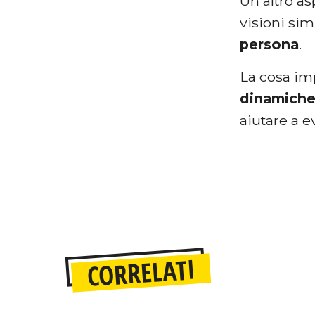
Un altro a
visioni sim
persona
.
La cosa im
dinamich
aiutare a e
CORRELATI