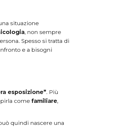
una situazione
icologia
, non sempre
rsona. Spesso si tratta di
 confronto e a bisogni
era esposizione”
. Più
cepirla come
familiare
,
 può quindi nascere una