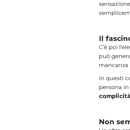
sensazione
sempliceme
Il fasci
C’è poi l’e
può genera
mancanza a
In questi c
persona in 
complicit
Non sem