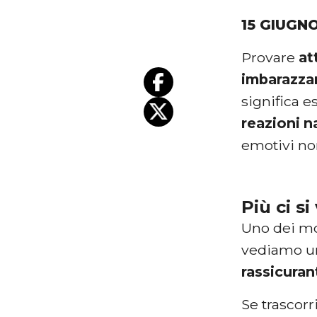
15 GIUGN
Provare
at
imbarazza
significa e
reazioni
n
emotivi no
Più ci si
Uno dei mo
vediamo un
rassicuran
Se trascor