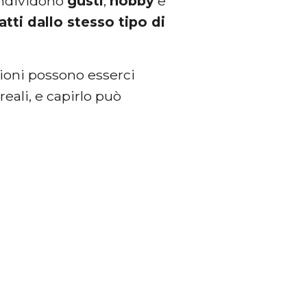
ondividono
gusti
,
hobby
e
atti dallo stesso tipo di
ioni possono esserci
reali, e capirlo può