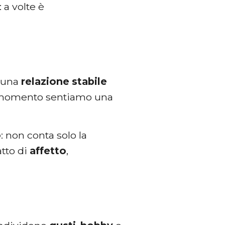
 a volte è
n una
relazione
stabile
el momento sentiamo una
o
: non conta solo la
atto di
affetto
,