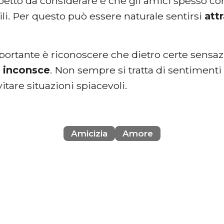
spetto da considerare è che gli amici spesso c
ili. Per questo può essere naturale sentirsi
attr
portante è riconoscere che dietro certe sensaz
e
inconsce
. Non sempre si tratta di sentimenti 
vitare situazioni spiacevoli.
Amicizia
Amore