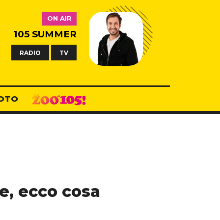
ON AIR
105 SUMMER
RADIO
TV
OTO
de, ecco cosa