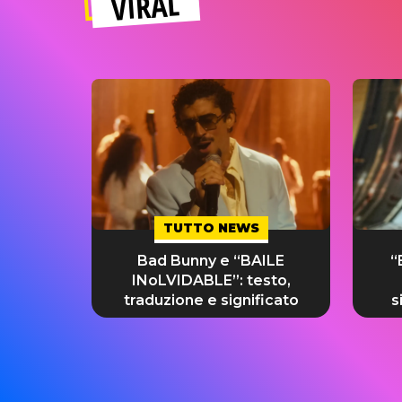
VIRAL
TUTTO NEWS
Bad Bunny e “BAILE
“
INoLVIDABLE”: testo,
traduzione e significato
s