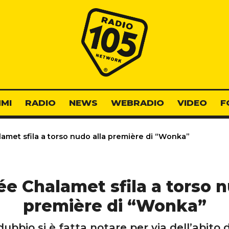
Radio 105
MI
RADIO
NEWS
WEBRADIO
VIDEO
F
met sfila a torso nudo alla première di “Wonka”
e Chalamet sfila a torso n
première di “Wonka”
bbio si è fatta notare per via dell’abito d