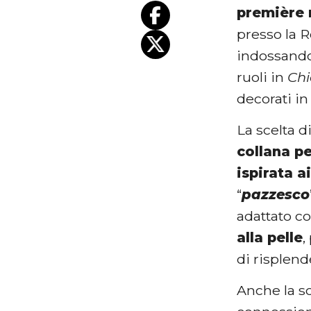
première 
presso la R
indossand
ruoli in
Ch
decorati in
La scelta d
collana p
ispirata a
“
pazzesco
adattato co
alla pelle
,
di risplend
Anche la sc