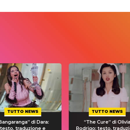
TUTTO NEWS
TUTTO NEWS
Bangaranga” di Dara:
“The Cure” di Olivi
testo, traduzione e
Rodrigo: testo, traduz