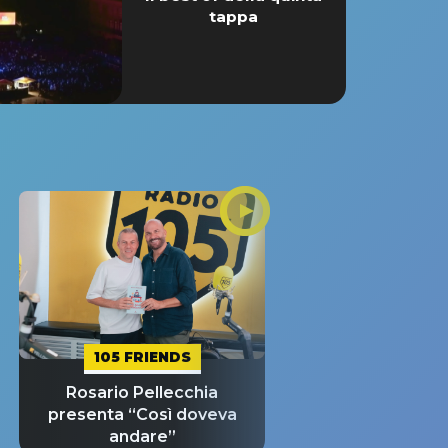
tappa
105 FRIENDS
Rosario Pellecchia
presenta “Così doveva
andare”