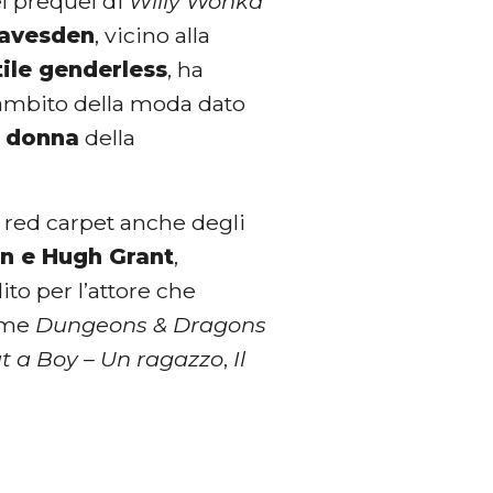
el prequel di
Willy Wonka
eavesden
, vicino alla
tile genderless
, ha
l’ambito della moda dato
e donna
della
l red carpet anche degli
an e Hugh Grant
,
to per l’attore che
come
Dungeons & Dragons
t a Boy – Un ragazzo
,
Il