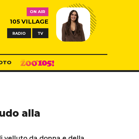
ON AIR
105 VILLAGE
RADIO
TV
OTO
udo alla
i velluto da donna e della