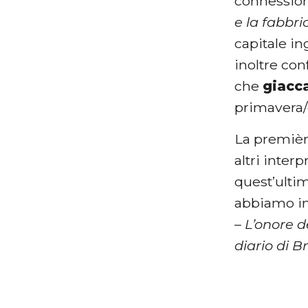
connessione
e la fabbri
capitale in
inoltre con
che
giacc
primavera/
La première
altri interp
quest’ulti
abbiamo im
– L’onore d
diario di B