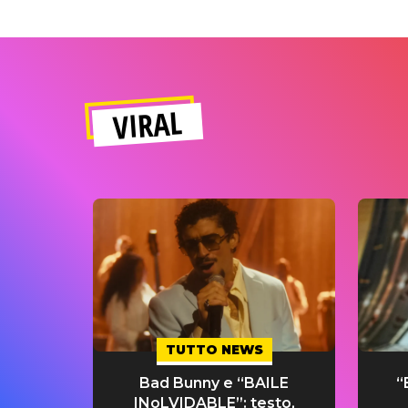
VIRAL
TUTTO NEWS
Bad Bunny e “BAILE
“
INoLVIDABLE”: testo,