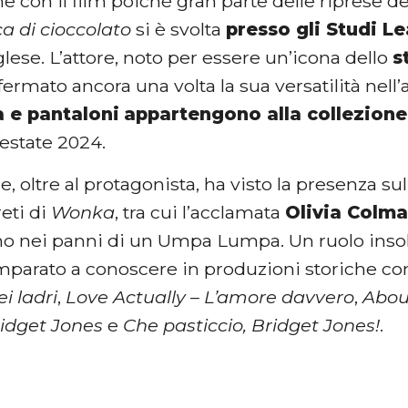
 con il film poiché gran parte delle riprese d
ca di cioccolato
si è svolta
presso gli Studi L
glese. L’attore, noto per essere un’icona dello
s
fermato ancora una volta la sua versatilità nel
a e pantaloni
appartengono alla collezion
estate 2024.
, oltre al protagonista, ha visto la presenza su
reti di
Wonka
, tra cui l’acclamata
Olivia Colm
mo nei panni di un Umpa Lumpa. Un ruolo insoli
parato a conoscere in produzioni storiche 
ei ladri
,
Love Actually – L’amore davvero
,
Abou
ridget Jones
e
Che pasticcio, Bridget Jones!
.