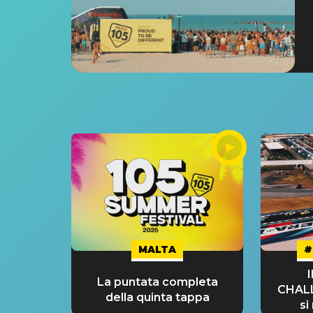
MALTA
#
La puntata completa
CHAL
della quinta tappa
si