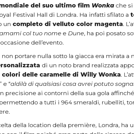
mondiale del suo ultimo film
Wonka
che si
oyal Festival Hall di Londra. Ha infatti sfilato a
o un
completo di velluto color magenta
. L’
iamami col tuo nome
e
Dune
, ha poi posato so
 occasione dell’evento.
i non portare nulla sotto la giacca era mirata 
ersonalizzata
di un noto brand realizzata appo
i colori delle caramelle di Willy Wonka
. L’a
” e “
aldilà di qualsiasi cosa avrei potuto sogna
n precisione ai contorni della sua gola affinch
 permettendo a tutti i 964 smeraldi, rubelliti, t
ere.
elta della location della première, Londra, ha u