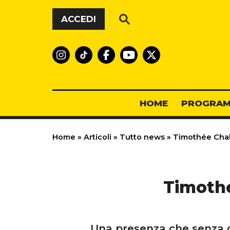
Vai al contenuto
ACCEDI
HOME
PROGRAM
Home
»
Articoli
»
Tutto news
»
Timothée Chala
Timothé
Una presenza che senza du