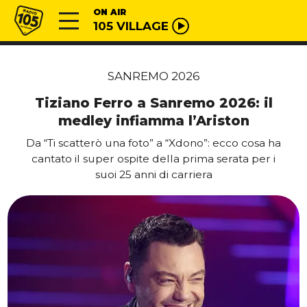
Vai al contenuto
Radio 105
ON AIR
105 VILLAGE
SANREMO 2026
Tiziano Ferro a Sanremo 2026: il
medley infiamma l’Ariston
Da “Ti scatterò una foto” a “Xdono”: ecco cosa ha
cantato il super ospite della prima serata per i
suoi 25 anni di carriera