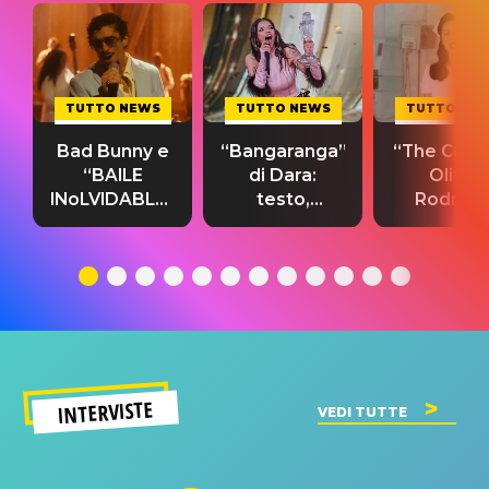
TUTTO NEWS
TUTTO NEWS
TUTTO NE
Bad Bunny e
“Bangaranga”
“The Cure”
“BAILE
di Dara:
Olivia
INoLVIDABLE”:
testo,
Rodrigo
testo,
traduzione e
testo,
traduzione e
significato
traduzion
significato
del singolo
significa
INTERVISTE
VEDI TUTTE