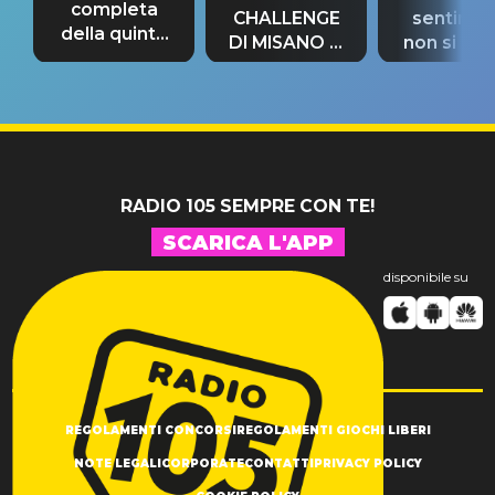
completa
CHALLENGE
sentime
della quinta
DI MISANO si
non si pr
tappa
riconferma
fino alla n
un GRANDE
prima"
SUCCESSO!
RADIO 105 SEMPRE CON TE!
SCARICA L'APP
disponibile su
REGOLAMENTI CONCORSI
REGOLAMENTI GIOCHI LIBERI
NOTE LEGALI
CORPORATE
CONTATTI
PRIVACY POLICY