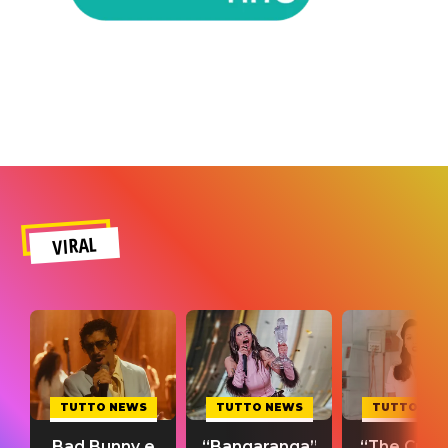
VIRAL
TUTTO NEWS
TUTTO NEWS
TUTTO NE
Bad Bunny e
“Bangaranga”
“The Cure”