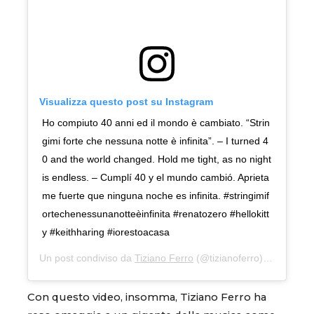
Visualizza questo post su Instagram
Ho compiuto 40 anni ed il mondo è cambiato. “Strin
gimi forte che nessuna notte è infinita”. – I turned 4
0 and the world changed. Hold me tight, as no night
is endless. – Cumplí 40 y el mundo cambió. Aprieta
me fuerte que ninguna noche es infinita. #stringimif
ortechenessunanotteèinfinita #renatozero #hellokitt
y #keithharing #iorestoacasa
Un post condiviso da
Tiziano Ferro
(@tizianoferro) in data:
24
Con questo video, insomma, Tiziano Ferro ha