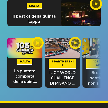
MALTA
Il best of della quinta
tappa
MALTA
#PARTNERSHI
105 TAKE
P
AWAY
La puntata
IL GT WORLD
Bresh: "I
completa
CHALLENGE
sentime
della quinta
DI MISANO si
non si pr
tappa
riconferma
fino alla n
un GRANDE
prima"
SUCCESSO!