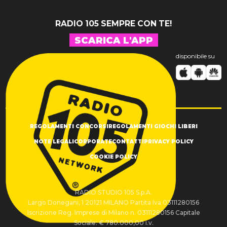
RADIO 105 SEMPRE CON TE!
SCARICA L'APP
disponibile su
REGOLAMENTI CONCORSI
REGOLAMENTI GIOCHI LIBERI
NOTE LEGALI
CORPORATE
CONTATTI
PRIVACY POLICY
COOKIE POLICY
RADIO STUDIO 105 S.p.A.
Largo Donegani, 1 20121 MILANO Partita Iva 03111280156
Iscrizione Reg. Imprese di Milano n. 03111280156 Capitale
Sociale: € 780.000,00 i.v.