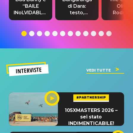
“BAILE
di Dara:
Olivia
INoLVIDABLE”:
testo,
Rodrigo
testo,
traduzione e
testo,
traduzione e
significato
traduzion
significato
del singolo
significa
INTERVISTE
VEDI TUTTE
#PARTNERSHIP
105XMASTERS 2026 –
sei stato
INDIMENTICABILE!