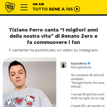
Vai al contenuto
Radio 105
ON AIR
TUTTO BENE A 105
Tiziano Ferro canta “I migliori anni
della nostra vita” di Renato Zero e
fa commuovere i fan
Il cantante ha pubblicato un video su Instagram.