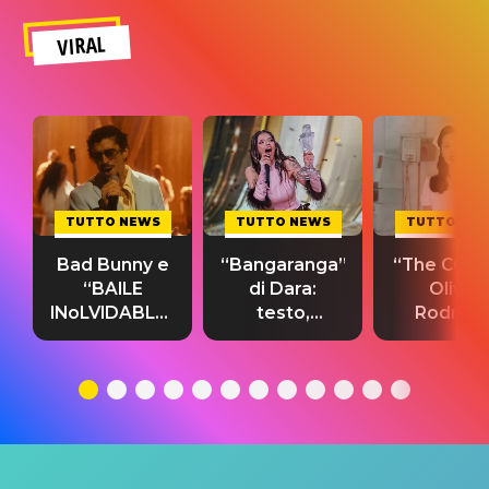
VIRAL
TUTTO NEWS
TUTTO NEWS
TUTTO NE
Bad Bunny e
“Bangaranga”
“The Cure”
“BAILE
di Dara:
Olivia
INoLVIDABLE”:
testo,
Rodrigo
testo,
traduzione e
testo,
traduzione e
significato
traduzion
significato
del singolo
significa