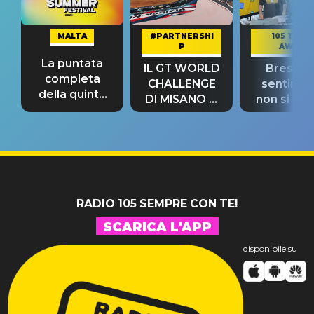
MALTA
#PARTNERSHI
105 TAKE
P
AWAY
La puntata
IL GT WORLD
Bresh: "I
completa
CHALLENGE
sentime
della quinta
DI MISANO si
non si pr
tappa
riconferma
fino alla n
un GRANDE
prima"
SUCCESSO!
RADIO 105 SEMPRE CON TE!
SCARICA L'APP
disponibile su