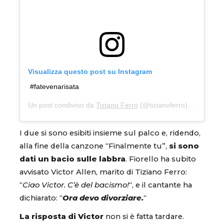
Visualizza questo post su Instagram
#fatevenarisata
Un post condiviso da
Tiziano Ferro
(@tizianoferro) in data:
7 
I due si sono esibiti insieme sul palco e, ridendo,
alla fine della canzone “Finalmente tu”,
si sono
dati un bacio sulle labbra
. Fiorello ha subito
avvisato Victor Allen, marito di Tiziano Ferro:
“
Ciao Victor. C’è del bacismo!
“, e il cantante ha
dichiarato: “
Ora devo divorziare.
“
La risposta di Victor
non si è fatta tardare.