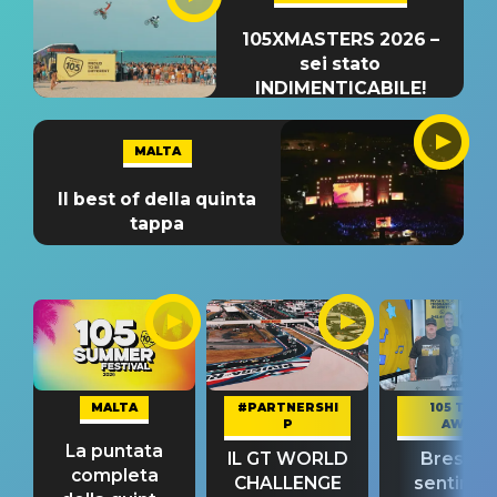
105XMASTERS 2026 –
sei stato
INDIMENTICABILE!
MALTA
Il best of della quinta
tappa
MALTA
#PARTNERSHI
105 TAKE
P
AWAY
La puntata
IL GT WORLD
Bresh: "I
completa
CHALLENGE
sentime