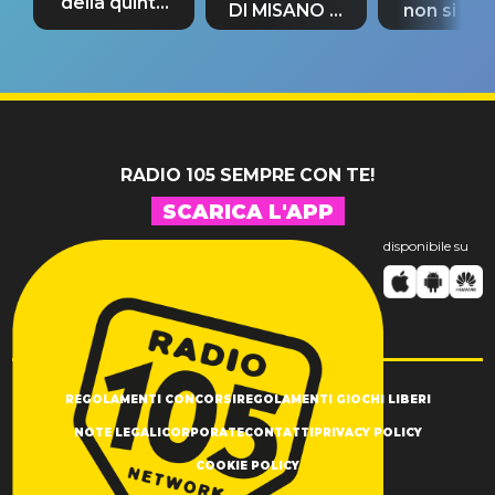
della quinta
DI MISANO si
non si pr
tappa
riconferma
fino alla n
un GRANDE
prima"
SUCCESSO!
RADIO 105 SEMPRE CON TE!
SCARICA L'APP
disponibile su
REGOLAMENTI CONCORSI
REGOLAMENTI GIOCHI LIBERI
NOTE LEGALI
CORPORATE
CONTATTI
PRIVACY POLICY
COOKIE POLICY