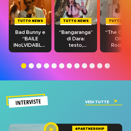
TUTTO NEWS
TUTTO NEWS
TUTTO NE
Bad Bunny e
“Bangaranga”
“The Cure”
“BAILE
di Dara:
Olivia
INoLVIDABLE”:
testo,
Rodrigo
testo,
traduzione e
testo,
traduzione e
significato
traduzion
significato
del singolo
significa
INTERVISTE
VEDI TUTTE
#PARTNERSHIP