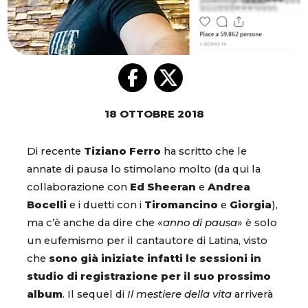
18 OTTOBRE 2018
Di recente
Tiziano Ferro
ha scritto che le
annate di pausa lo stimolano molto (da qui la
collaborazione con
Ed Sheeran
e
Andrea
Bocelli
e i duetti con i
Tiromancino
e
Giorgia
),
ma c’è anche da dire che «
anno di pausa
» è solo
un eufemismo per il cantautore di Latina, visto
che
sono già iniziate infatti le sessioni in
studio di registrazione per il suo prossimo
album
. Il sequel di
Il mestiere della vita
arriverà