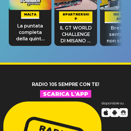
MALTA
#PARTNERSHI
105 TAKE
P
AWAY
La puntata
IL GT WORLD
Bresh: "I
completa
CHALLENGE
sentime
della quinta
DI MISANO si
non si pr
tappa
riconferma
fino alla n
un GRANDE
prima"
SUCCESSO!
RADIO 105 SEMPRE CON TE!
SCARICA L'APP
disponibile su