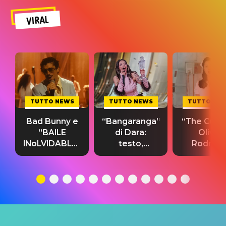
VIRAL
TUTTO NEWS
TUTTO NEWS
TUTTO NE
Bad Bunny e
“Bangaranga”
“The Cure”
“BAILE
di Dara:
Olivia
INoLVIDABLE”:
testo,
Rodrigo
testo,
traduzione e
testo,
traduzione e
significato
traduzion
significato
del singolo
significa