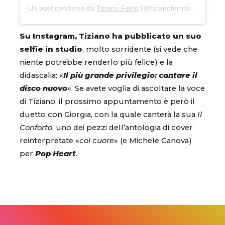
Un post condiviso da
Tiziano Ferro
(@tizianoferroofficial) in data:
Su Instagram, Tiziano ha pubblicato un suo
selfie in studio
, molto sorridente (si vede che
niente potrebbe renderlo più felice) e la
didascalia: «
Il più grande privilegio: cantare il
disco nuovo
». Se avete voglia di ascoltare la voce
di Tiziano, il prossimo appuntamento è però il
duetto con Giorgia, con la quale canterà la sua
Il
Conforto
, uno dei pezzi dell’antologia di cover
reinterpretate «
col cuore
» (e Michele Canova)
per
Pop Heart
.