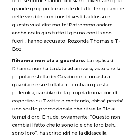
le cose come stanno. Noi siamo diventate il più
grande gruppo femminile di tutti i tempi, anche
nelle vendite, con i nostri vestiti addosso e
questo vuol dire molto! Potremmo andare
anche noi in giro tutto il giorno con il seno
fuori”, hanno accusato Rozonda Thomas e T-
Boz.
Rihanna non sta a guardare.
La replica di
Rihanna non ha tardato ad arrivare, visto che la
popolare stella dei Caraibi non è rimasta a
guardare e si è tuffata a bomba in questa
polemica, cambiando la propria immagine di
copertina su Twitter e mettendo, chissà perché,
uno scatto promozionale che ritrae le Tlc ai
tempi d’oro. E nude, ovviamente: “Questo non
cambia il fatto che io sono io e che loro beh…
sono loro”, ha scritto Riri nella didascalia.