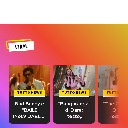
VIRAL
TUTTO NEWS
TUTTO NEWS
TUTTO NE
Bad Bunny e
“Bangaranga”
“The Cure”
“BAILE
di Dara:
Olivia
INoLVIDABLE”:
testo,
Rodrigo
testo,
traduzione e
testo,