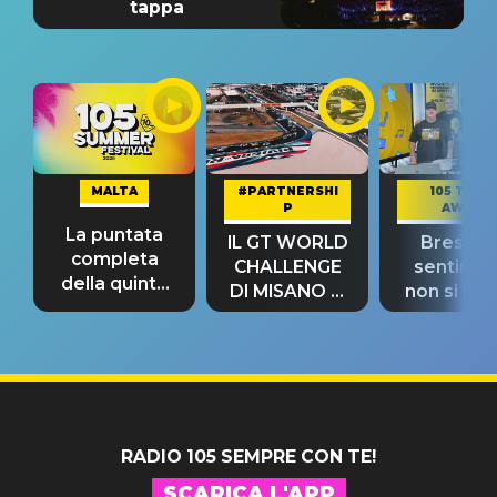
tappa
MALTA
#PARTNERSHI
105 TAKE
P
AWAY
La puntata
IL GT WORLD
Bresh: "I
completa
CHALLENGE
sentime
della quinta
DI MISANO si
non si pr
tappa
riconferma
fino alla n
un GRANDE
prima"
SUCCESSO!
RADIO 105 SEMPRE CON TE!
SCARICA L'APP