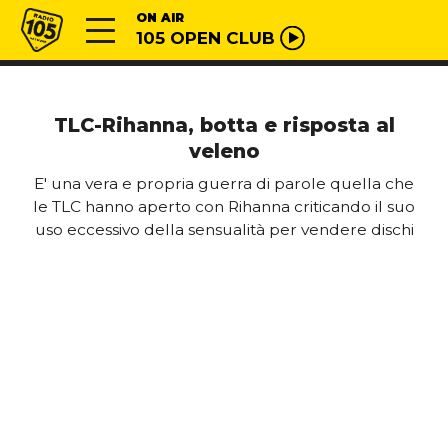
Vai al contenuto
Radio 105
ON AIR
105 OPEN CLUB
TLC-Rihanna, botta e risposta al
veleno
E' una vera e propria guerra di parole quella che
le TLC hanno aperto con Rihanna criticando il suo
uso eccessivo della sensualità per vendere dischi