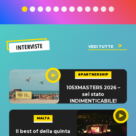
traduzione e
significato
traduzion
significato
del singolo
significa
INTERVISTE
VEDI TUTTE
#PARTNERSHIP
105XMASTERS 2026 –
sei stato
INDIMENTICABILE!
MALTA
Il best of della quinta