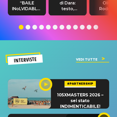
“BAILE
di Dara:
Olivia
INoLVIDABLE”:
testo,
Rodrigo
testo,
traduzione e
testo,
traduzione e
significato
traduzion
significato
del singolo
significa
INTERVISTE
VEDI TUTTE
#PARTNERSHIP
105XMASTERS 2026 –
sei stato
INDIMENTICABILE!