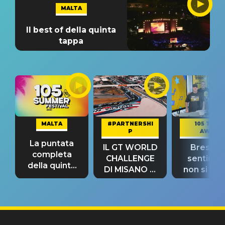
MALTA
Il best of della quinta
tappa
MALTA
#PARTNERSHI
105 TAKE
P
AWAY
La puntata
IL GT WORLD
Bresh: "I
completa
CHALLENGE
sentime
della quinta
DI MISANO si
non si pr
tappa
riconferma
fino alla n
un GRANDE
prima"
SUCCESSO!