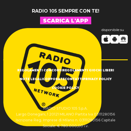
RADIO 105 SEMPRE CON TE!
SCARICA L'APP
disponibile su
REGOLAMENTI CONCORSI
REGOLAMENTI GIOCHI LIBERI
NOTE LEGALI
CORPORATE
CONTATTI
PRIVACY POLICY
COOKIE POLICY
RADIO STUDIO 105 S.p.A.
Largo Donegani, 1 20121 MILANO Partita Iva 03111280156
Iscrizione Reg. Imprese di Milano n. 03111280156 Capitale
Sociale: € 780.000,00 i.v.