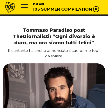
Vai al contenuto
Radio 105
ON AIR
105 SUMMER COMPILATION
Tommaso Paradiso post
TheGiornalisti: “Ogni divorzio è
duro, ma ora siamo tutti felici”
Il cantante ha anche annunciato il suo primo tour
da solista.