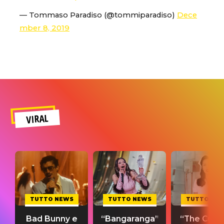
— Tommaso Paradiso (@tommiparadiso)
Dece
mber 8, 2019
VIRAL
TUTTO NEWS
TUTTO NEWS
TUTTO NE
Bad Bunny e
“Bangaranga”
“The Cure”