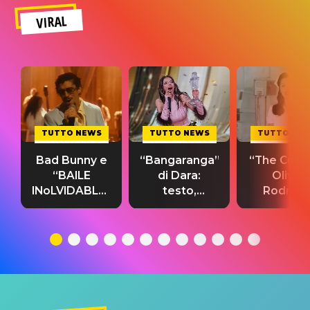
VIRAL
TUTTO NEWS
TUTTO NEWS
TUTTO NE
Bad Bunny e
“Bangaranga”
“The Cure”
“BAILE
di Dara:
Olivia
INoLVIDABLE”:
testo,
Rodrigo
testo,
traduzione e
testo,
traduzione e
significato
traduzion
significato
del singolo
significa