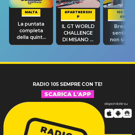
MALTA
#PARTNERSHI
105 TAKE
P
AWAY
La puntata
IL GT WORLD
Bresh: "I
completa
CHALLENGE
sentime
della quinta
DI MISANO si
non si pr
tappa
riconferma
fino alla n
un GRANDE
prima"
SUCCESSO!
RADIO 105 SEMPRE CON TE!
SCARICA L'APP
disponibile su