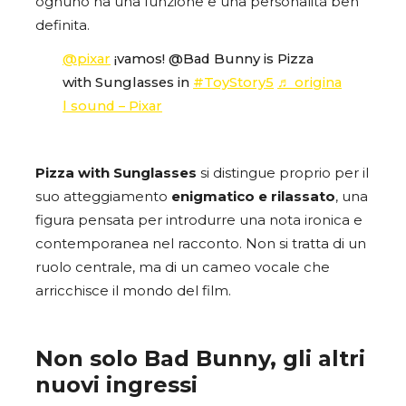
ognuno ha una funzione e una personalità ben
definita.
@pixar
¡vamos! @Bad Bunny is Pizza
with Sunglasses in
#ToyStory5
♬ origina
l sound – Pixar
Pizza with Sunglasses
si distingue proprio per il
suo atteggiamento
enigmatico e rilassato
, una
figura pensata per introdurre una nota ironica e
contemporanea nel racconto. Non si tratta di un
ruolo centrale, ma di un cameo vocale che
arricchisce il mondo del film.
Non solo Bad Bunny, gli altri
nuovi ingressi