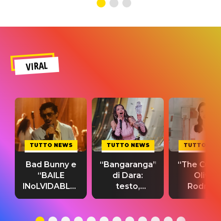
VIRAL
TUTTO NEWS
TUTTO NEWS
TUTTO NE
Bad Bunny e
“Bangaranga”
“The Cure”
“BAILE
di Dara:
Olivia
INoLVIDABLE”:
testo,
Rodrigo
testo,
traduzione e
testo,
traduzione e
significato
traduzion
significato
del singolo
significa