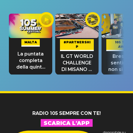
MALTA
#PARTNERSHI
105 TAKE
P
AWAY
La puntata
IL GT WORLD
Bresh: "I
completa
CHALLENGE
sentime
della quinta
DI MISANO si
non si pr
tappa
riconferma
fino alla n
un GRANDE
prima"
SUCCESSO!
RADIO 105 SEMPRE CON TE!
SCARICA L'APP
disponibile su