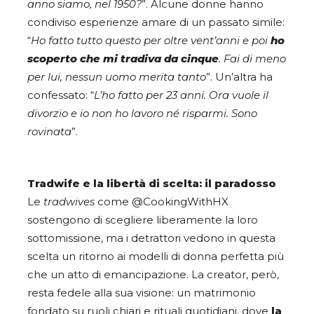
anno siamo, nel 1950?
”. Alcune donne hanno
condiviso esperienze amare di un passato simile:
“
Ho fatto tutto questo per oltre vent’anni e poi
ho
scoperto che mi tradiva da cinque
. Fai di meno
per lui, nessun uomo merita tanto
”. Un’altra ha
confessato: “
L’ho fatto per 23 anni. Ora vuole il
divorzio e io non ho lavoro né risparmi. Sono
rovinata
”.
Tradwife e la libertà di scelta: il paradosso
Le
tradwives
come @CookingWithHX
sostengono di scegliere liberamente la loro
sottomissione, ma i detrattori vedono in questa
scelta un ritorno ai modelli di donna perfetta più
che un atto di emancipazione. La creator, però,
resta fedele alla sua visione: un matrimonio
fondato su ruoli chiari e rituali quotidiani, dove
la