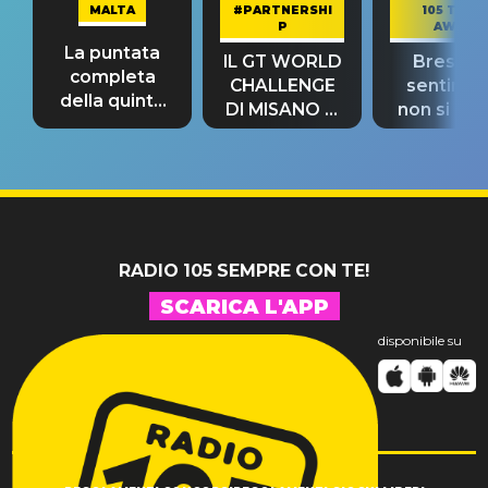
MALTA
#PARTNERSHI
105 TAKE
P
AWAY
La puntata
IL GT WORLD
Bresh: "I
completa
CHALLENGE
sentime
della quinta
DI MISANO si
non si pr
tappa
riconferma
fino alla n
un GRANDE
prima"
SUCCESSO!
RADIO 105 SEMPRE CON TE!
SCARICA L'APP
disponibile su