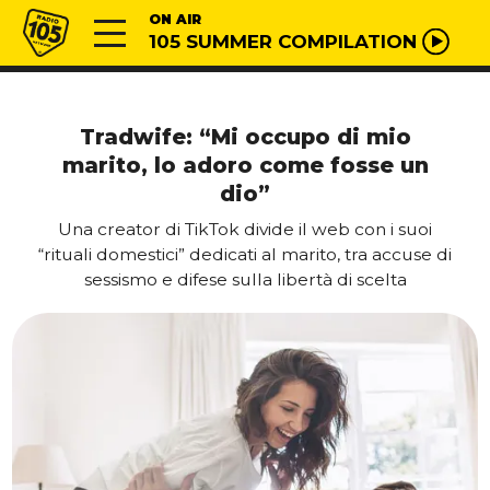
Vai al contenuto
Radio 105
ON AIR
105 SUMMER COMPILATION
Tradwife: “Mi occupo di mio
marito, lo adoro come fosse un
dio”
Una creator di TikTok divide il web con i suoi
“rituali domestici” dedicati al marito, tra accuse di
sessismo e difese sulla libertà di scelta