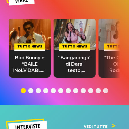
VIRAL
TUTTO NEWS
TUTTO NEWS
TUTTO NE
Bad Bunny e
“Bangaranga”
“The Cure”
“BAILE
di Dara:
Olivia
INoLVIDABLE”:
testo,
Rodrigo
testo,
traduzione e
testo,
traduzione e
significato
traduzion
significato
del singolo
significa
INTERVISTE
VEDI TUTTE