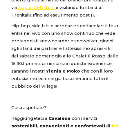
via
App di XMasters
e visitando lo stand di
Trenitalia (fino ad esaurimento posti)).
Hip-hop, side hits e acrobazie spettacolari: il tour
entra nel vivo con uno show continuo che vede
protagonisti snowboarder e snowbiker, giochi
agli stand dei partner e l’attesissimo après-ski
del sabato pomeriggio allo Chalet Il Rosso, dalle
15.30.I primi a cimentarsi in queste experience
saranno i nostri
Ylenia e Moko
che con il loro
entusiasmo ed energia trascineranno tutto il
pubblico del Village!
Cosa aspettate?
Raggiungeteci a
Cavalese
con i servizi
sostenibili, convenienti e confortevoli
di
tre