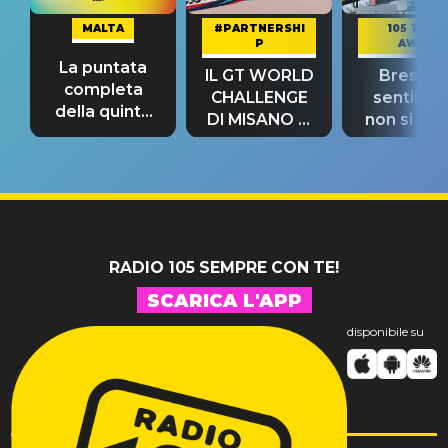
MALTA
#PARTNERSHI
105 TAKE
P
AWAY
La puntata
IL GT WORLD
Bresh: "I
completa
CHALLENGE
sentime
della quinta
DI MISANO si
non si pr
tappa
riconferma
fino alla n
un GRANDE
prima"
SUCCESSO!
RADIO 105 SEMPRE CON TE!
SCARICA L'APP
disponibile su