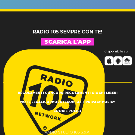
un GRANDE
prima"
SUCCESSO!
RADIO 105 SEMPRE CON TE!
SCARICA L'APP
disponibile su
REGOLAMENTI CONCORSI
REGOLAMENTI GIOCHI LIBERI
NOTE LEGALI
CORPORATE
CONTATTI
PRIVACY POLICY
COOKIE POLICY
RADIO STUDIO 105 S.p.A.