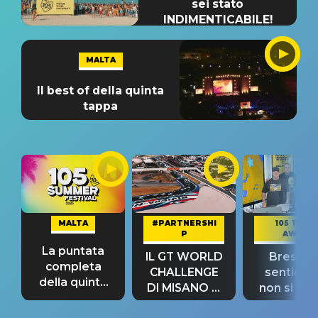
sei stato
INDIMENTICABILE!
MALTA
Il best of della quinta
tappa
MALTA
#PARTNERSHI
105 TAKE
P
AWAY
La puntata
IL GT WORLD
Bresh: "I
completa
CHALLENGE
sentime
della quinta
DI MISANO si
non si pr
tappa
riconferma
fino alla n