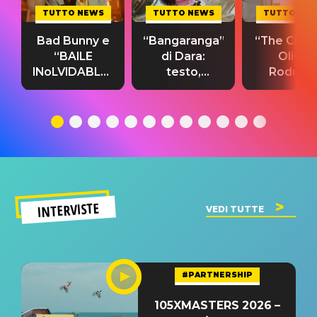
TUTTO NEWS
TUTTO NEWS
TUTTO NE
Bad Bunny e
“Bangaranga”
“The Cure”
“BAILE
di Dara:
Olivia
INoLVIDABLE”:
testo,
Rodrigo
testo,
traduzione e
testo,
traduzione e
significato
traduzion
significato
del singolo
significa
INTERVISTE
VEDI TUTTE
#PARTNERSHIP
105XMASTERS 2026 –