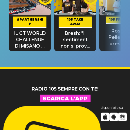
#PARTNERSHI
105 TAKE
105 FRIEND
P
AWAY
Rosario
IL GT WORLD
Bresh: "Il
Pellecch
CHALLENGE
sentiment
present
DI MISANO si
non si prova
“Così dov
riconferma
fino alla notte
andare
un GRANDE
prima"
SUCCESSO!
RADIO 105 SEMPRE CON TE!
SCARICA L'APP
disponibile su