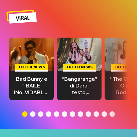
VIRAL
TUTTO NEWS
TUTTO NEWS
TUTTO NE
Bad Bunny e
“Bangaranga”
“The Cure”
“BAILE
di Dara:
Olivia
INoLVIDABLE”:
testo,
Rodrigo
testo,
traduzione e
testo,
traduzione e
significato
traduzion
significato
del singolo
significa