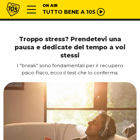
Vai al contenuto
Radio 105
ON AIR
TUTTO BENE A 105
Troppo stress? Prendetevi una
pausa e dedicate del tempo a voi
stessi
I "break" sono fondamentali per il recupero
psico-fisico, ecco il test che lo conferma.