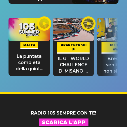
MALTA
#PARTNERSHI
105 TAKE
P
AWAY
La puntata
IL GT WORLD
Bresh: "I
completa
CHALLENGE
sentime
della quinta
DI MISANO si
non si pr
tappa
riconferma
fino alla n
un GRANDE
prima"
SUCCESSO!
RADIO 105 SEMPRE CON TE!
SCARICA L'APP