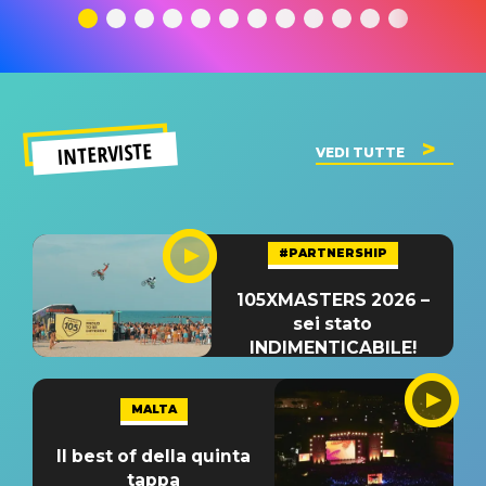
significato
del singolo
significa
INTERVISTE
VEDI TUTTE
#PARTNERSHIP
105XMASTERS 2026 –
sei stato
INDIMENTICABILE!
MALTA
Il best of della quinta
tappa