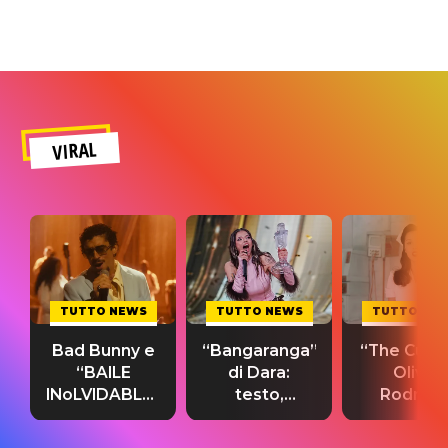
VIRAL
TUTTO NEWS
TUTTO NEWS
TUTTO NE
Bad Bunny e
“Bangaranga”
“The Cure”
“BAILE
di Dara:
Olivia
INoLVIDABLE”:
testo,
Rodrigo
testo,
traduzione e
testo,
traduzione e
significato
traduzion