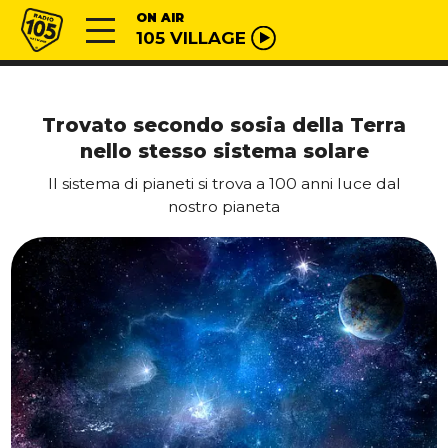
Vai al contenuto
Radio 105
ON AIR
105 VILLAGE
Trovato secondo sosia della Terra
nello stesso sistema solare
Il sistema di pianeti si trova a 100 anni luce dal
nostro pianeta