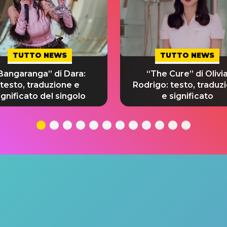
TUTTO NEWS
TUTTO NEWS
Bangaranga” di Dara:
“The Cure” di Olivi
testo, traduzione e
Rodrigo: testo, traduz
ignificato del singolo
e significato