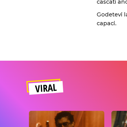
cascati an
Godetevi la
capaci.
VIRAL