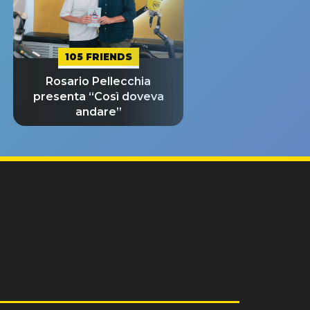
105 FRIENDS
Rosario Pellecchia
presenta “Così doveva
andare”