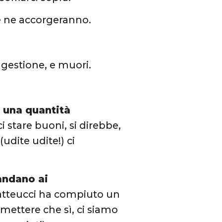
 se ne accorgeranno.
ngestione, e muori.
o una quantità
ci stare buoni, si direbbe,
dite udite!) ci
andano ai
atteucci ha compiuto un
mmettere che sì, ci siamo