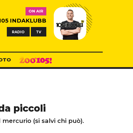
ON AIR
105 INDAKLUBB
RADIO
TV
OTO
da piccoli
mercurio (si salvi chi può).