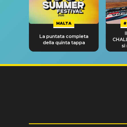
MALTA
#
La puntata completa
CHAL
della quinta tappa
si
GRA