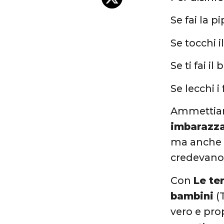
Se fai la p
Se tocchi 
Se ti fai 
Se lecchi i
Ammettia
imbarazza
ma anche s
credevano
Con
Le te
bambini
(
vero e pro