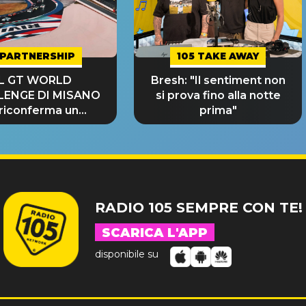
PARTNERSHIP
105 TAKE AWAY
IL GT WORLD
Bresh: "Il sentiment non
LENGE DI MISANO
si prova fino alla notte
 riconferma un
prima"
NDE SUCCESSO!
RADIO 105 SEMPRE CON TE!
SCARICA L'APP
disponibile su