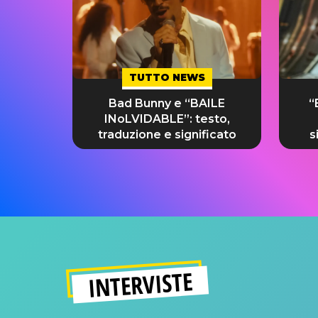
TUTTO NEWS
Bad Bunny e “BAILE
“
INoLVIDABLE”: testo,
traduzione e significato
s
INTERVISTE