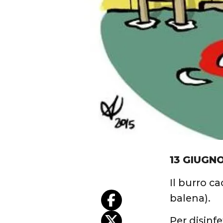
13 GIUGNO
Il burro ca
balena).
Per disinfe