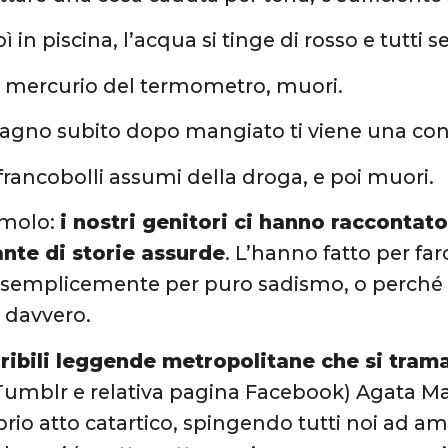
ipì in piscina, l’acqua si tinge di rosso e tutti
il mercurio del termometro, muori.
il bagno subito dopo mangiato ti viene una co
 francobolli assumi della droga, e poi muori.
molo:
i nostri genitori ci hanno raccontat
nte di storie assurde
. L’hanno fatto per far
emplicemente per puro sadismo, o perché (u
 davvero.
rribili leggende metropolitane che si tram
Tumblr e relativa pagina Facebook) Agata M
prio atto catartico, spingendo tutti noi ad a