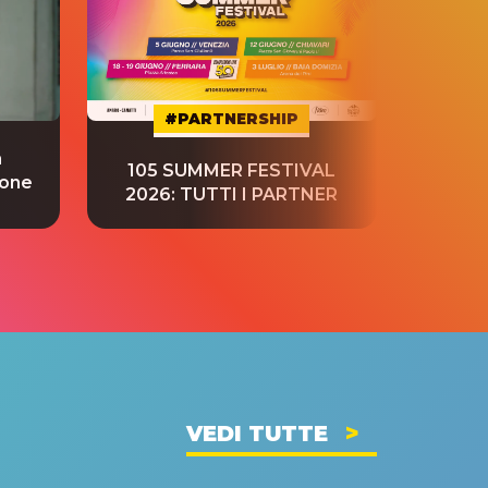
#PARTNERSHIP
a
“S
105 SUMMER FESTIVAL
ione
tradu
2026: TUTTI I PARTNER
VEDI TUTTE