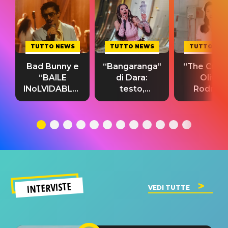
TUTTO NEWS
TUTTO NEWS
TUTTO NE
Bad Bunny e
“Bangaranga”
“The Cure”
“BAILE
di Dara:
Olivia
INoLVIDABLE”:
testo,
Rodrigo
testo,
traduzione e
testo,
traduzione e
significato
traduzion
significato
del singolo
significa
INTERVISTE
VEDI TUTTE