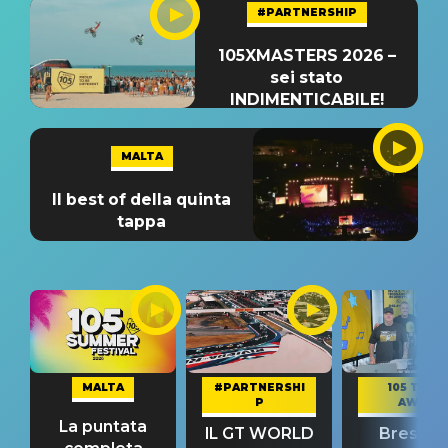
#PARTNERSHIP
105XMASTERS 2026 –
sei stato
INDIMENTICABILE!
MALTA
Il best of della quinta
tappa
MALTA
#PARTNERSHI
105 TAKE
P
AWAY
La puntata
IL GT WORLD
Bresh: "I