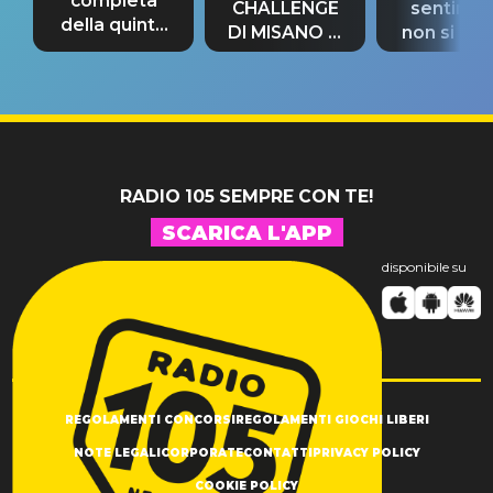
completa
CHALLENGE
sentime
della quinta
DI MISANO si
non si pr
tappa
riconferma
fino alla n
un GRANDE
prima"
SUCCESSO!
RADIO 105 SEMPRE CON TE!
SCARICA L'APP
disponibile su
REGOLAMENTI CONCORSI
REGOLAMENTI GIOCHI LIBERI
NOTE LEGALI
CORPORATE
CONTATTI
PRIVACY POLICY
COOKIE POLICY