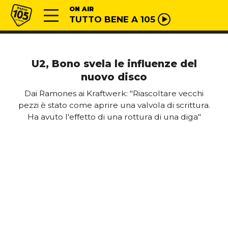
Vai al contenuto
Radio 105
ON AIR
TUTTO BENE A 105
U2, Bono svela le influenze del
nuovo disco
Dai Ramones ai Kraftwerk: "Riascoltare vecchi
pezzi è stato come aprire una valvola di scrittura.
Ha avuto l'effetto di una rottura di una diga"