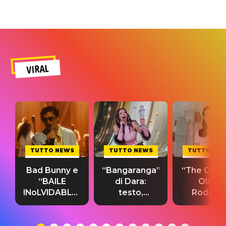
VIRAL
TUTTO NEWS
TUTTO NEWS
TUTTO NE
Bad Bunny e
“Bangaranga”
“The Cure”
“BAILE
di Dara:
Olivia
INoLVIDABLE”:
testo,
Rodrigo
testo,
traduzione e
testo,
traduzione e
significato
traduzion
significato
del singolo
significa