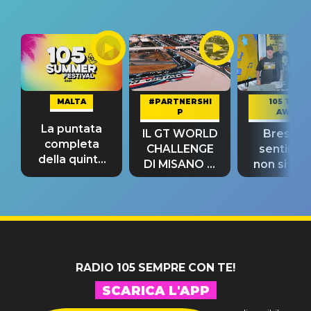
MALTA
#PARTNERSHI
105 TAKE
P
AWAY
La puntata
IL GT WORLD
Bresh: "I
completa
CHALLENGE
sentime
della quinta
DI MISANO si
non si pr
tappa
riconferma
fino alla n
un GRANDE
prima"
SUCCESSO!
RADIO 105 SEMPRE CON TE!
SCARICA L'APP