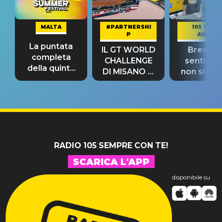
MALTA
#PARTNERSHI
105 TAKE
P
AWAY
La puntata
IL GT WORLD
Bresh: "I
completa
CHALLENGE
sentime
della quinta
DI MISANO si
non si pr
tappa
riconferma
fino alla n
un GRANDE
prima"
SUCCESSO!
RADIO 105 SEMPRE CON TE!
SCARICA L'APP
disponibile su