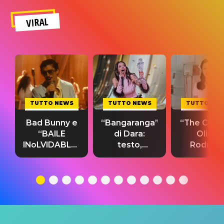
VIRAL
TUTTO NEWS
TUTTO NEWS
TUTTO NE
Bad Bunny e
“Bangaranga”
“The Cure”
“BAILE
di Dara:
Olivia
INoLVIDABLE”:
testo,
Rodrigo
testo,
traduzione e
testo,
traduzione e
significato
traduzion
significato
del singolo
significa