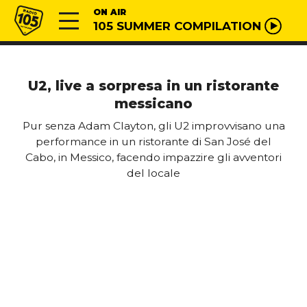
Vai al contenuto
Radio 105
ON AIR
105 SUMMER COMPILATION
U2, live a sorpresa in un ristorante
messicano
Pur senza Adam Clayton, gli U2 improvvisano una
performance in un ristorante di San José del
Cabo, in Messico, facendo impazzire gli avventori
del locale