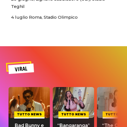
Teghil
4 luglio Roma, Stadio Olimpico
VIRAL
TUTTO NEWS
TUTTO NEWS
TUTTO NE
Bad Bunny e
“Bangaranga”
“The Cure”