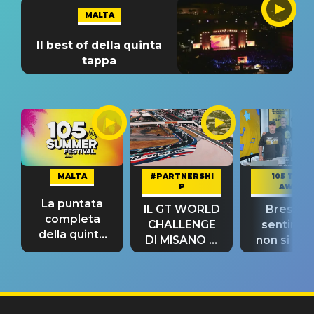
MALTA
Il best of della quinta
tappa
MALTA
#PARTNERSHI
105 TAKE
P
AWAY
La puntata
IL GT WORLD
Bresh: "I
completa
CHALLENGE
sentime
della quinta
DI MISANO si
non si pr
tappa
riconferma
fino alla n
un GRANDE
prima"
SUCCESSO!