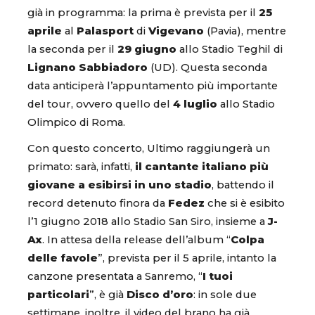
già in programma: la prima è prevista per il
25
aprile
al
Palasport
di
Vigevano
(Pavia), mentre
la seconda per il
29 giugno
allo Stadio Teghil di
Lignano Sabbiadoro
(UD). Questa seconda
data anticiperà l’appuntamento più importante
del tour, ovvero quello del
4 luglio
allo Stadio
Olimpico di Roma.
Con questo concerto, Ultimo raggiungerà un
primato: sarà, infatti,
il cantante italiano più
giovane a esibirsi in uno stadio
, battendo il
record detenuto finora da
Fedez
che si è esibito
l’1 giugno 2018 allo Stadio San Siro, insieme a
J-
Ax
. In attesa della release dell’album “
Colpa
delle favole
”, prevista per il 5 aprile, intanto la
canzone presentata a Sanremo, “
I tuoi
particolari
”, è già
Disco d’oro
: in sole due
settimane, inoltre, il video del brano ha già