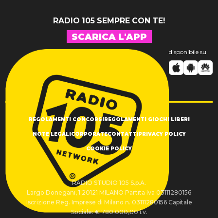
RADIO 105 SEMPRE CON TE!
SCARICA L'APP
disponibile su
REGOLAMENTI CONCORSI
REGOLAMENTI GIOCHI LIBERI
NOTE LEGALI
CORPORATE
CONTATTI
PRIVACY POLICY
COOKIE POLICY
RADIO STUDIO 105 S.p.A.
Largo Donegani, 1 20121 MILANO Partita Iva 03111280156
Iscrizione Reg. Imprese di Milano n. 03111280156 Capitale
Sociale: € 780.000,00 i.v.