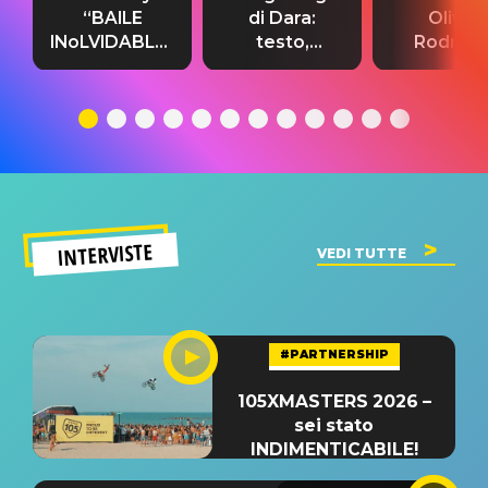
“BAILE
di Dara:
Olivia
INoLVIDABLE”:
testo,
Rodrigo
testo,
traduzione e
testo,
traduzione e
significato
traduzion
significato
del singolo
significa
INTERVISTE
VEDI TUTTE
#PARTNERSHIP
105XMASTERS 2026 –
sei stato
INDIMENTICABILE!