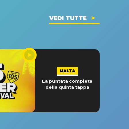
VEDI TUTTE
MALTA
La puntata completa
della quinta tappa