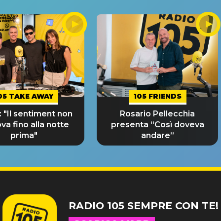
05 TAKE AWAY
105 FRIENDS
 "Il sentiment non
Rosario Pellecchia
ova fino alla notte
presenta “Così doveva
prima"
andare”
RADIO 105 SEMPRE CON TE!