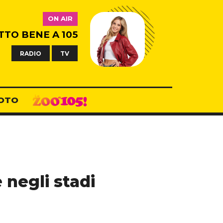
ON AIR
TTO BENE A 105
RADIO
TV
OTO
 negli stadi