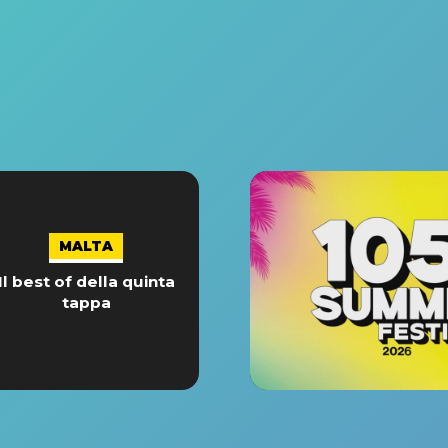
MALTA
Il best of della quinta
tappa