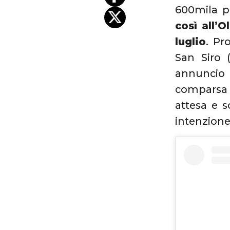
600mila p
così all’O
luglio
. Pr
San Siro 
annuncio 
comparsa 
attesa e 
intenzione