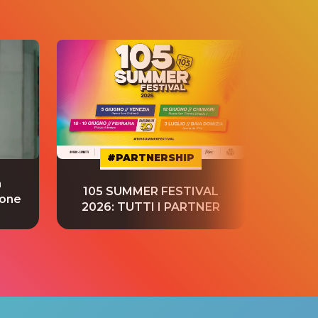
#PARTNERSHIP
a
“S
105 SUMMER FESTIVAL
ione
tradu
2026: TUTTI I PARTNER