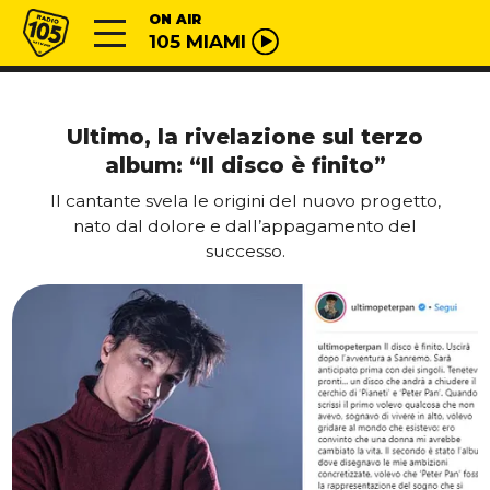
Vai al contenuto
Radio 105
ON AIR
105 MIAMI
Ultimo, la rivelazione sul terzo
album: “Il disco è finito”
Il cantante svela le origini del nuovo progetto,
nato dal dolore e dall’appagamento del
successo.