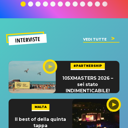
significato
del singolo
significa
INTERVISTE
VEDI TUTTE
#PARTNERSHIP
105XMASTERS 2026 –
sei stato
INDIMENTICABILE!
MALTA
Il best of della quinta
tappa