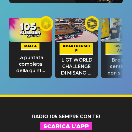
MALTA
#PARTNERSHI
105 TAKE
P
AWAY
La puntata
IL GT WORLD
Bresh: "I
completa
CHALLENGE
sentime
della quinta
DI MISANO si
non si pr
tappa
riconferma
fino alla n
un GRANDE
prima"
SUCCESSO!
RADIO 105 SEMPRE CON TE!
SCARICA L'APP