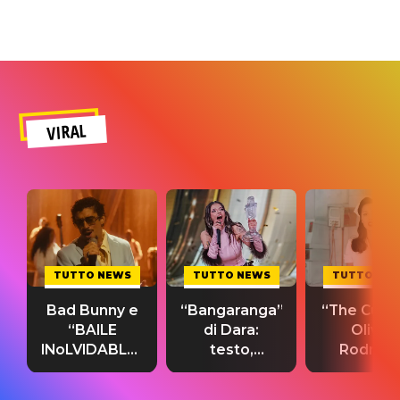
VIRAL
TUTTO NEWS
TUTTO NEWS
TUTTO NE
Bad Bunny e
“Bangaranga”
“The Cure”
“BAILE
di Dara:
Olivia
INoLVIDABLE”:
testo,
Rodrigo
testo,
traduzione e
testo,
traduzione e
significato
traduzion