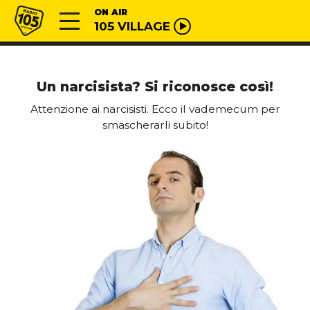
Vai al contenuto
Radio 105
ON AIR
105 VILLAGE
Un narcisista? Si riconosce così!
Attenzione ai narcisisti. Ecco il vademecum per
smascherarli subito!