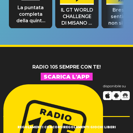
P
AWAY
La puntata
IL GT WORLD
Bresh: "I
completa
CHALLENGE
sentime
della quinta
DI MISANO si
non si pr
tappa
riconferma
fino alla n
un GRANDE
prima"
SUCCESSO!
RADIO 105 SEMPRE CON TE!
SCARICA L'APP
disponibile su
REGOLAMENTI CONCORSI
REGOLAMENTI GIOCHI LIBERI