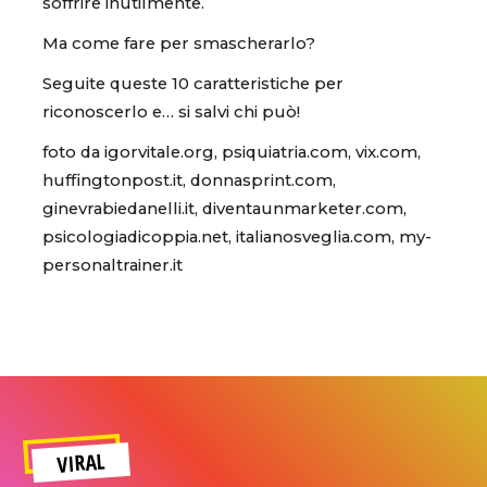
soffrire inutilmente.
Ma come fare per smascherarlo?
Seguite queste 10 caratteristiche per
riconoscerlo e… si salvi chi può!
foto da igorvitale.org, psiquiatria.com, vix.com,
huffingtonpost.it, donnasprint.com,
ginevrabiedanelli.it, diventaunmarketer.com,
psicologiadicoppia.net, italianosveglia.com, my-
personaltrainer.it
VIRAL