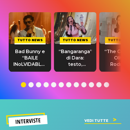
TUTTO NEWS
TUTTO NEWS
TUTTO NE
Bad Bunny e
“Bangaranga”
“The Cure”
“BAILE
di Dara:
Olivia
INoLVIDABLE”:
testo,
Rodrigo
testo,
traduzione e
testo,
traduzione e
significato
traduzion
significato
del singolo
significa
INTERVISTE
VEDI TUTTE