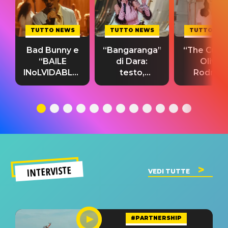
TUTTO NEWS
TUTTO NEWS
TUTTO NE
Bad Bunny e
“Bangaranga”
“The Cure”
“BAILE
di Dara:
Olivia
INoLVIDABLE”:
testo,
Rodrigo
testo,
traduzione e
testo,
traduzione e
significato
traduzion
significato
del singolo
significa
INTERVISTE
VEDI TUTTE
#PARTNERSHIP