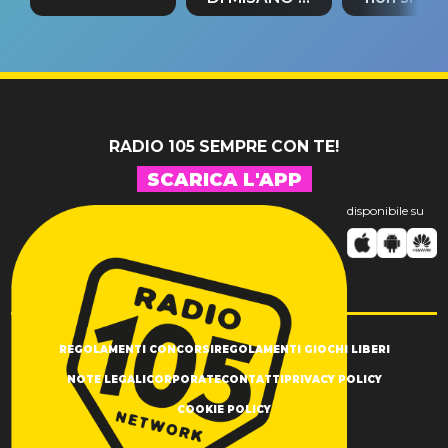
tappa
riconferma
fino alla n
un GRANDE
prima"
SUCCESSO!
RADIO 105 SEMPRE CON TE!
SCARICA L'APP
disponibile su
REGOLAMENTI CONCORSI
REGOLAMENTI GIOCHI LIBERI
NOTE LEGALI
CORPORATE
CONTATTI
PRIVACY POLICY
COOKIE POLICY