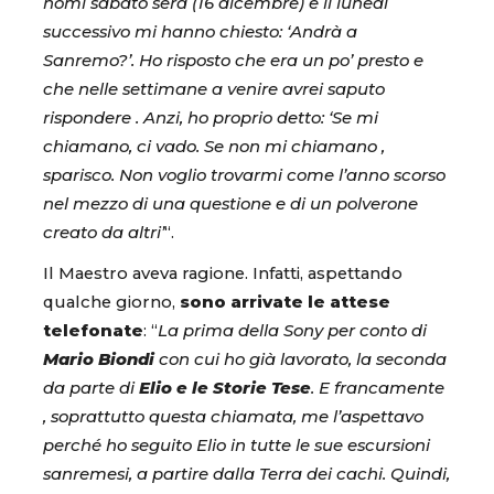
nomi sabato sera (16 dicembre) e il lunedì
successivo mi hanno chiesto: ‘Andrà a
Sanremo?’. Ho risposto che era un po’ presto e
che nelle settimane a venire avrei saputo
rispondere . Anzi, ho proprio detto: ‘Se mi
chiamano, ci vado. Se non mi chiamano ,
sparisco. Non voglio trovarmi come l’anno scorso
nel mezzo di una questione e di un polverone
creato da altri’
“.
Il Maestro aveva ragione. Infatti, aspettando
qualche giorno,
sono arrivate le attese
telefonate
: “
La prima della Sony per conto di
Mario Biondi
con cui ho già lavorato, la seconda
da parte di
Elio e le Storie Tese
. E francamente
, soprattutto questa chiamata, me l’aspettavo
perché ho seguito Elio in tutte le sue escursioni
sanremesi, a partire dalla Terra dei cachi. Quindi,