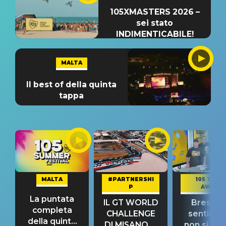
105XMASTERS 2026 –
sei stato
INDIMENTICABILE!
MALTA
Il best of della quinta
tappa
MALTA
#PARTNERSHI
105 TAKE
P
AWAY
La puntata
IL GT WORLD
Bresh: "I
completa
CHALLENGE
sentime
della quinta
DI MISANO si
non si pr