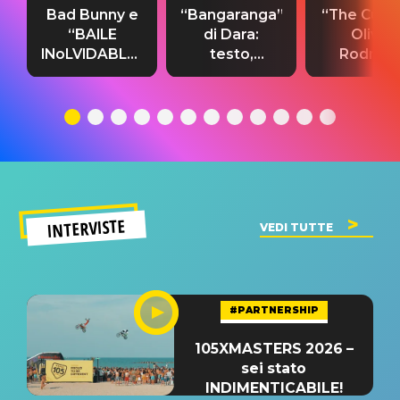
Bad Bunny e
“Bangaranga”
“The Cure”
“BAILE
di Dara:
Olivia
INoLVIDABLE”:
testo,
Rodrigo
testo,
traduzione e
testo,
traduzione e
significato
traduzion
significato
del singolo
significa
INTERVISTE
VEDI TUTTE
#PARTNERSHIP
105XMASTERS 2026 –
sei stato
INDIMENTICABILE!