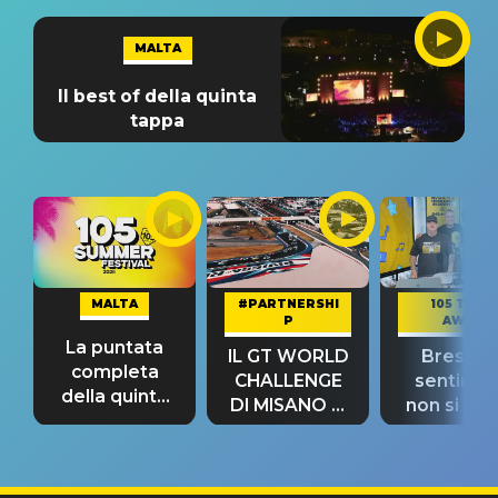
MALTA
Il best of della quinta
tappa
MALTA
#PARTNERSHI
105 TAKE
P
AWAY
La puntata
IL GT WORLD
Bresh: "I
completa
CHALLENGE
sentime
della quinta
DI MISANO si
non si pr
tappa
riconferma
fino alla n
un GRANDE
prima"
SUCCESSO!