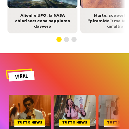
Alieni e UFO, la NASA
Marte, scoperta
chiarisce: cosa sappiamo
“piramide”: ma la v
davvero
un’altra
VIRAL
TUTTO NEWS
TUTTO NEWS
TUTTO NE