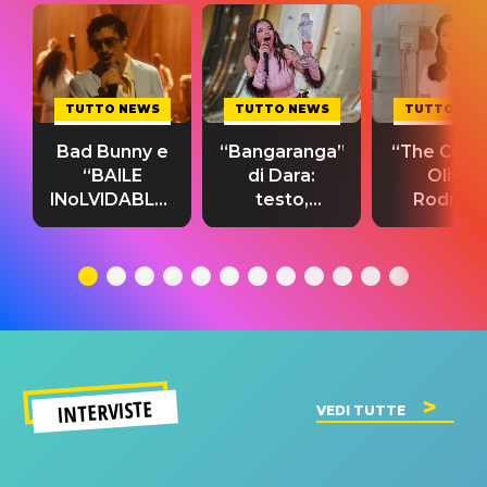
TUTTO NEWS
TUTTO NEWS
TUTTO NE
Bad Bunny e
“Bangaranga”
“The Cure”
“BAILE
di Dara:
Olivia
INoLVIDABLE”:
testo,
Rodrigo
testo,
traduzione e
testo,
traduzione e
significato
traduzion
significato
del singolo
significa
INTERVISTE
VEDI TUTTE