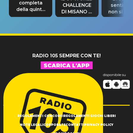
completa
CHALLENGE
sentime
della quinta
DI MISANO si
non si pr
tappa
riconferma
fino alla n
un GRANDE
prima"
SUCCESSO!
RADIO 105 SEMPRE CON TE!
SCARICA L'APP
disponibile su
REGOLAMENTI CONCORSI
REGOLAMENTI GIOCHI LIBERI
NOTE LEGALI
CORPORATE
CONTATTI
PRIVACY POLICY