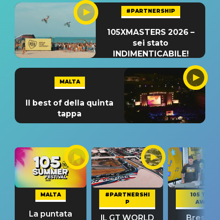
#PARTNERSHIP
105XMASTERS 2026 –
sei stato
INDIMENTICABILE!
MALTA
Il best of della quinta
tappa
MALTA
#PARTNERSHI
105 TAKE
P
AWAY
La puntata
IL GT WORLD
Bresh: "I