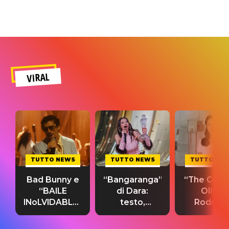
VIRAL
TUTTO NEWS
TUTTO NEWS
TUTTO NE
Bad Bunny e
“Bangaranga”
“The Cure”
“BAILE
di Dara:
Olivia
INoLVIDABLE”:
testo,
Rodrigo
testo,
traduzione e
testo,
traduzione e
significato
traduzion