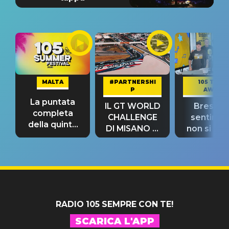
MALTA
#PARTNERSHI
105 TAKE
P
AWAY
La puntata
IL GT WORLD
Bresh: "I
completa
CHALLENGE
sentime
della quinta
DI MISANO si
non si pr
tappa
riconferma
fino alla n
un GRANDE
prima"
SUCCESSO!
RADIO 105 SEMPRE CON TE!
SCARICA L'APP