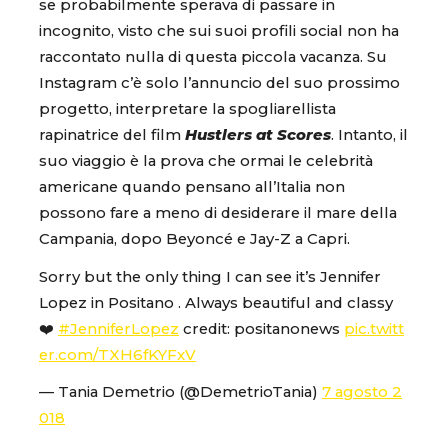
se probabilmente sperava di passare in
incognito, visto che sui suoi profili social non ha
raccontato nulla di questa piccola vacanza. Su
Instagram c’è solo l’annuncio del suo prossimo
progetto, interpretare la spogliarellista
rapinatrice del film
Hustlers at Scores
. Intanto, il
suo viaggio è la prova che ormai le celebrità
americane quando pensano all’Italia non
possono fare a meno di desiderare il mare della
Campania, dopo Beyoncé e Jay-Z a Capri.
Sorry but the only thing I can see it’s Jennifer
Lopez in Positano . Always beautiful and classy
❤️
#JenniferLopez
credit: positanonews
pic.twitt
er.com/TXH6fKYFxV
— Tania Demetrio (@DemetrioTania)
7 agosto 2
018