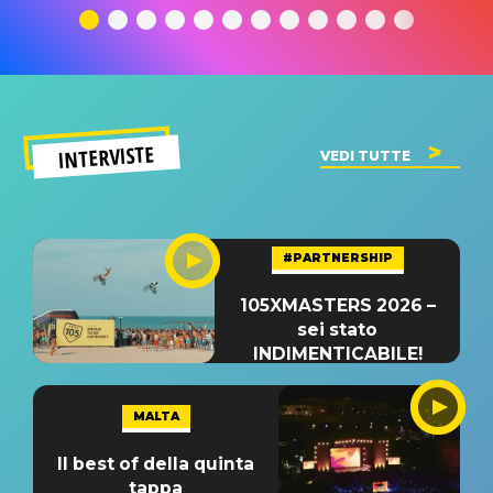
significato
del singolo
significa
INTERVISTE
VEDI TUTTE
#PARTNERSHIP
105XMASTERS 2026 –
sei stato
INDIMENTICABILE!
MALTA
Il best of della quinta
tappa