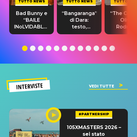
TUTTO NEWS
TUTTO NEWS
TUTTO NE
Bad Bunny e
“Bangaranga”
“The Cure”
“BAILE
di Dara:
Olivia
INoLVIDABLE”:
testo,
Rodrigo
testo,
traduzione e
testo,
traduzione e
significato
traduzion
significato
del singolo
significa
INTERVISTE
VEDI TUTTE
#PARTNERSHIP
105XMASTERS 2026 –
sei stato