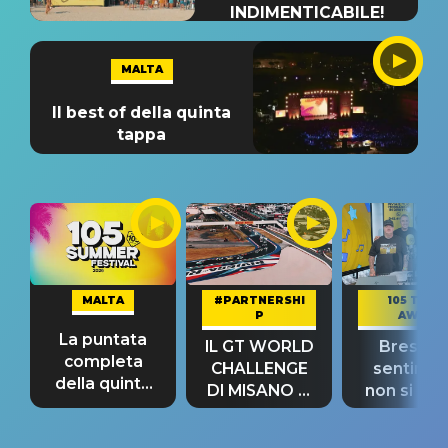
INDIMENTICABILE!
MALTA
Il best of della quinta
tappa
MALTA
#PARTNERSHI
105 TAKE
P
AWAY
La puntata
IL GT WORLD
Bresh: "I
completa
CHALLENGE
sentime
della quinta
DI MISANO si
non si pr
tappa
riconferma
fino alla n
un GRANDE
prima"