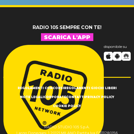
SUCCESSO!
RADIO 105 SEMPRE CON TE!
SCARICA L'APP
disponibile su
REGOLAMENTI CONCORSI
REGOLAMENTI GIOCHI LIBERI
NOTE LEGALI
CORPORATE
CONTATTI
PRIVACY POLICY
COOKIE POLICY
RADIO STUDIO 105 S.p.A.
Largo Donegani, 1 20121 MILANO Partita Iva 03111280156