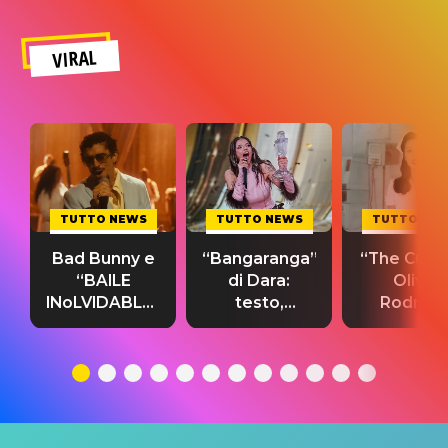
VIRAL
TUTTO NEWS
TUTTO NEWS
TUTTO NE
Bad Bunny e
“Bangaranga”
“The Cure”
“BAILE
di Dara:
Olivia
INoLVIDABLE”:
testo,
Rodrigo
testo,
traduzione e
testo,
traduzione e
significato
traduzion
significato
del singolo
significa