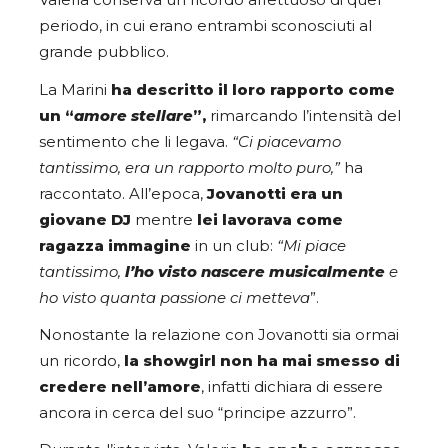
Valeria conserva un ricordo affettuoso di quel
periodo, in cui erano entrambi sconosciuti al
grande pubblico.
La Marini
ha descritto il loro rapporto come
un “
amore stellare
”,
rimarcando l’intensità del
sentimento che li legava.
“Ci piacevamo
tantissimo, era un rapporto molto puro,”
ha
raccontato. All’epoca,
Jovanotti era un
giovane DJ
mentre
lei lavorava come
ragazza immagine
in un club:
“Mi piace
tantissimo,
l’ho visto nascere musicalmente
e
ho visto quanta passione ci metteva
”.
Nonostante la relazione con Jovanotti sia ormai
un ricordo,
la showgirl non ha mai smesso di
credere nell’amore
, infatti dichiara di essere
ancora in cerca del suo “principe azzurro”.