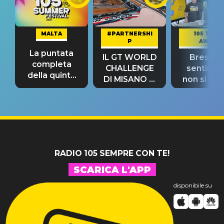
MALTA
#PARTNERSHI
105 TAKE
P
AWAY
La puntata
IL GT WORLD
Bresh: "I
completa
CHALLENGE
sentime
della quinta
DI MISANO si
non si pr
tappa
riconferma
fino alla n
un GRANDE
prima"
SUCCESSO!
RADIO 105 SEMPRE CON TE!
SCARICA L'APP
disponibile su