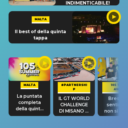
INDIMENTICABILE!
MALTA
Il best of della quinta
tappa
MALTA
#PARTNERSHI
105 TAKE
P
AWAY
La puntata
IL GT WORLD
Bresh: "I
completa
CHALLENGE
sentime
della quinta
DI MISANO si
non si pr
tappa
riconferma
fino alla n
un GRANDE
prima"