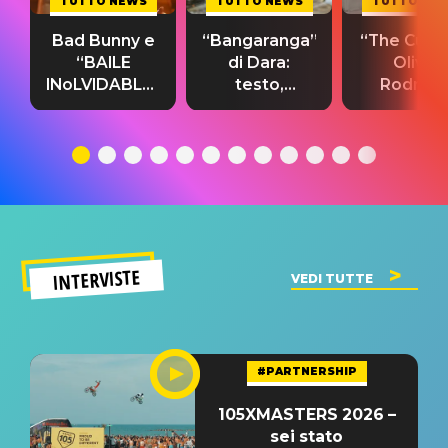
TUTTO NEWS
TUTTO NEWS
TUTTO NE
Bad Bunny e
“Bangaranga”
“The Cure”
“BAILE
di Dara:
Olivia
INoLVIDABLE”:
testo,
Rodrigo
testo,
traduzione e
testo,
traduzione e
significato
traduzion
significato
del singolo
significa
INTERVISTE
VEDI TUTTE
#PARTNERSHIP
105XMASTERS 2026 –
sei stato