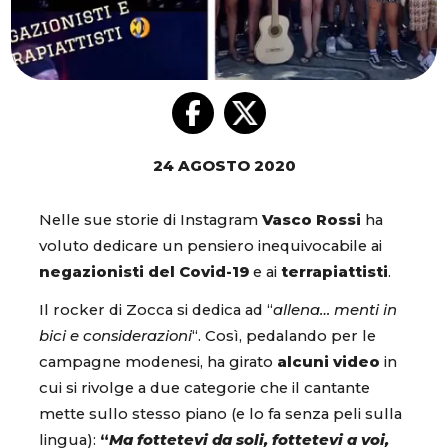
24 AGOSTO 2020
Nelle sue storie di Instagram
Vasco Rossi
ha
voluto dedicare un pensiero inequivocabile ai
negazionisti del Covid-19
e ai
terrapiattisti
.
Il rocker di Zocca si dedica ad “
allena… menti in
bici e considerazioni
“. Così, pedalando per le
campagne modenesi, ha girato
alcuni video
in
cui si rivolge a due categorie che il cantante
mette sullo stesso piano (e lo fa senza peli sulla
lingua):
“
Ma fottetevi da soli, fottetevi a voi,