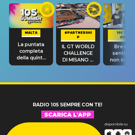
MALTA
#PARTNERSHI
105 TAKE
P
AWAY
La puntata
IL GT WORLD
Bresh: "I
completa
CHALLENGE
sentime
della quinta
DI MISANO si
non si pr
tappa
riconferma
fino alla n
un GRANDE
prima"
SUCCESSO!
RADIO 105 SEMPRE CON TE!
SCARICA L'APP
disponibile su