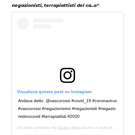
negazionisti, terrapiattisti del ca..o
“
.
Visualizza questo post su Instagram
Andava detto. @vascorossi #covid_19 #coronavirus
#vascorossi #negazionismo #negazionisti #negazio
nistinocovid #terrapiattisti #2020
Un post condiviso da
Giulia
(@qualcuno.ci.aiuti) in data:
23 Ag