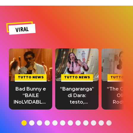
VIRAL
TUTTO NEWS
TUTTO NEWS
TUTTO NE
Bad Bunny e
“Bangaranga”
“The Cure”
“BAILE
di Dara:
Olivia
INoLVIDABLE”:
testo,
Rodrigo
testo,
traduzione e
testo,
traduzione e
significato
traduzion
significato
del singolo
significa